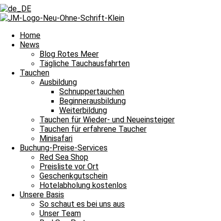
Zurück
Voriger
Die Rotfeuerfische sagten Hallöchen
Nächster
Entspannte Tauchgänge im welligen Meer
Nächster
Home
News
Blog Rotes Meer
Tägliche Tauchausfahrten
Tauchen
Ausbildung
Schnuppertauchen
Beginnerausbildung
und damit heißt es Leinen los für unsere täglichen Tauchausfahrten i
Weiterbildung
Tauchen für Wieder- und Neueinsteiger
Tauchguides
Unsere
berichten an dieser Stelle jeden Tag von den Si
Tauchen für erfahrene Taucher
dem Meer und unter Wasser erlebt haben. Auch über die wundervollen
Minisafari
Nachttauchgang – ihr könnt es mitverfolgen. Auch Wracktauchgänge 
Buchung-Preise-Services
Red Sea Shop
Und das Beste? Unsere Berichte über die Tauchausfahrten unserer Bo
Preisliste vor Ort
lasst euch immer wieder aufs Neue verzaubern. Willkommen zu unser
Geschenkgutschein
Hotelabholung kostenlos
Unsere Basis
Halbtagesfahrt
So schaut es bei uns aus
Unser Team
Tauchplatz 1: Carlson’s Corner