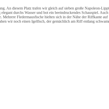
 An diesem Platz trafen wir gleich auf sieben große Napoleon-Lippfi
legant durchs Wasser und bot ein beeindruckendes Schauspiel. Auch h
e. Mehrere Fledermausfische hielten sich in der Nähe der Riffkante auf
ahen wir noch einen Igelfisch, der gemächlich am Riff entlang schwam