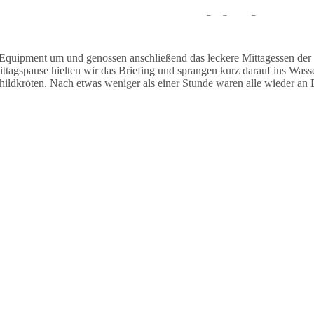
auchten stationär und sahen während des Tauchgangs einige Muränen un
Equipment um und genossen anschließend das leckere Mittagessen der
agspause hielten wir das Briefing und sprangen kurz darauf ins Wasse
dkröten. Nach etwas weniger als einer Stunde waren alle wieder an B