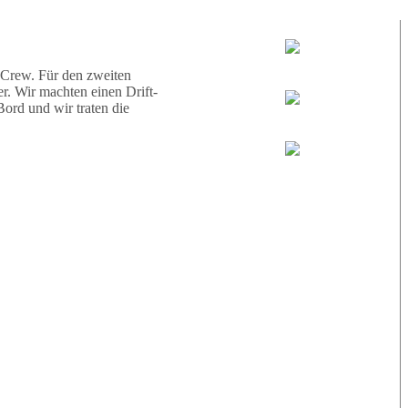
d eine Schildkröte.
Tauchguides:
Jamie
 Crew. Für den zweiten
r. Wir machten einen Drift-
ord und wir traten die
MoMo
Loris