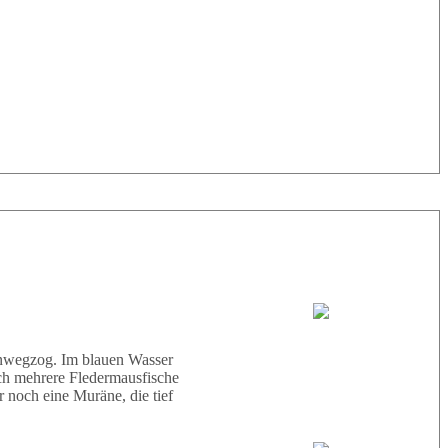
33° |
29°
Tauchboot:
Abu Scharara
hinwegzog. Im blauen Wasser
ich mehrere Fledermausfische
 noch eine Muräne, die tief
Tauchguides: