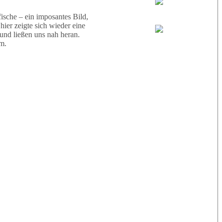
Wael
sche – ein imposantes Bild,
ier zeigte sich wieder eine
 und ließen uns nah heran.
Eric
m.