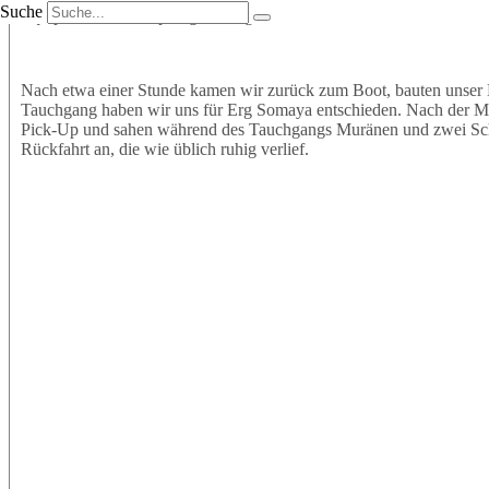
Suche
Equipment an und sprangen mit großer Vorfreude ins Wasser. Wir t
Nach etwa einer Stunde kamen wir zurück zum Boot, bauten unser 
Tauchgang haben wir uns für Erg Somaya entschieden. Nach der Mitt
Pick-Up und sahen während des Tauchgangs Muränen und zwei Schil
Rückfahrt an, die wie üblich ruhig verlief.