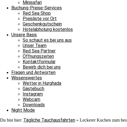
Nach ihrer Show verließen auch sie uns ins Blau. Jedoch war au
Minisafari
Adlerrochen entdecken, der in der Strömung stand, wie ein Fels in
Buchung-Preise-Services
ebenmäßig Marmoriert und wir konnten ihn von der Nähe bewundern
Red Sea Shop
unter einem Stein saß. In unserem Sicherheitsstop begegnete uns er
Preisliste vor Ort
hinschauen sollten, machten wir uns überglücklich auf den Weg in 
Geschenkgutschein
als auch für die Neulinge, denn heute hat unsere Tauschfamilie sic
Hotelabholung kostenlos
viel zu feiern, das heißt schnell auf zur Shaab Stella Bar, denn di
Unsere Basis
Grüße von JJ, Sandra und Janina.
So schaut es bei uns aus
Unser Team
Red Sea Partner
Öffnungszeiten
Kontaktformular
Bewirb dich bei uns
Fragen und Antworten
Wissenswertes
Wetter in Hurghada
Ganztagesfahrt
Gästebuch
Instagram
Tauchplatz 1: Carlson’s Corner
Webcam
Tauchplatz 2: Erg Somaya
Downloads
Tauchplatz 3: Balena
Night Mode
Tägliche Tauchausfahrten
Du bist hier:
»
Leckerer Kuchen zum bes
An diesem wunderschönen Sonntagmorgen starteten wir unseren Ta
wir uns nach Carlsons Corner zu fahren. Der Weg dorthin verlief r