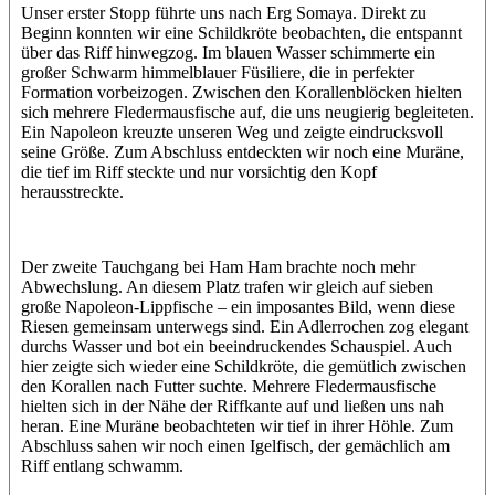
Unser erster Stopp führte uns nach Erg Somaya. Direkt zu
Beginn konnten wir eine Schildkröte beobachten, die entspannt
über das Riff hinwegzog. Im blauen Wasser schimmerte ein
großer Schwarm himmelblauer Füsiliere, die in perfekter
Formation vorbeizogen. Zwischen den Korallenblöcken hielten
sich mehrere Fledermausfische auf, die uns neugierig begleiteten.
Ein Napoleon kreuzte unseren Weg und zeigte eindrucksvoll
seine Größe. Zum Abschluss entdeckten wir noch eine Muräne,
die tief im Riff steckte und nur vorsichtig den Kopf
herausstreckte.
Der zweite Tauchgang bei Ham Ham brachte noch mehr
Abwechslung. An diesem Platz trafen wir gleich auf sieben
große Napoleon-Lippfische – ein imposantes Bild, wenn diese
Riesen gemeinsam unterwegs sind. Ein Adlerrochen zog elegant
durchs Wasser und bot ein beeindruckendes Schauspiel. Auch
hier zeigte sich wieder eine Schildkröte, die gemütlich zwischen
den Korallen nach Futter suchte. Mehrere Fledermausfische
hielten sich in der Nähe der Riffkante auf und ließen uns nah
heran. Eine Muräne beobachteten wir tief in ihrer Höhle. Zum
Abschluss sahen wir noch einen Igelfisch, der gemächlich am
Riff entlang schwamm.