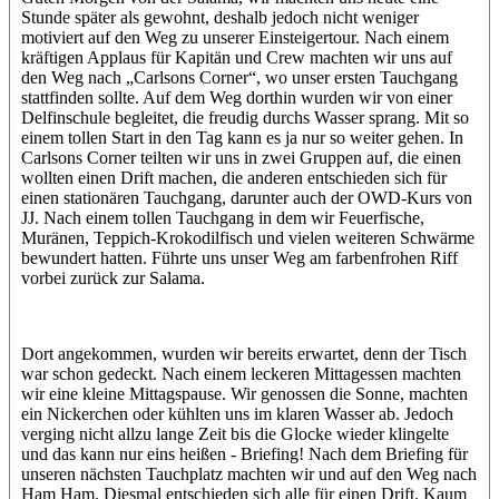
Stunde später als gewohnt, deshalb jedoch nicht weniger
motiviert auf den Weg zu unserer Einsteigertour. Nach einem
kräftigen Applaus für Kapitän und Crew machten wir uns auf
den Weg nach „Carlsons Corner“, wo unser ersten Tauchgang
stattfinden sollte. Auf dem Weg dorthin wurden wir von einer
Delfinschule begleitet, die freudig durchs Wasser sprang. Mit so
einem tollen Start in den Tag kann es ja nur so weiter gehen. In
Carlsons Corner teilten wir uns in zwei Gruppen auf, die einen
wollten einen Drift machen, die anderen entschieden sich für
einen stationären Tauchgang, darunter auch der OWD-Kurs von
JJ. Nach einem tollen Tauchgang in dem wir Feuerfische,
Muränen, Teppich-Krokodilfisch und vielen weiteren Schwärme
bewundert hatten. Führte uns unser Weg am farbenfrohen Riff
vorbei zurück zur Salama.
Dort angekommen, wurden wir bereits erwartet, denn der Tisch
war schon gedeckt. Nach einem leckeren Mittagessen machten
wir eine kleine Mittagspause. Wir genossen die Sonne, machten
ein Nickerchen oder kühlten uns im klaren Wasser ab. Jedoch
verging nicht allzu lange Zeit bis die Glocke wieder klingelte
und das kann nur eins heißen - Briefing! Nach dem Briefing für
unseren nächsten Tauchplatz machten wir und auf den Weg nach
Ham Ham. Diesmal entschieden sich alle für einen Drift. Kaum