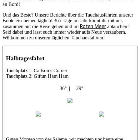
an Bord!
Und das Beste? Unsere Berichte über die Tauchausfahrten unserer
Boote erscheinen täglich! 365 Tage im Jahr könnt ihr mit uns
Roten Meer
zusammen auf die Reise gehen und im
abtauchen!
Seid dabei und lasst euch immer wieder aufs Neue verzaubern.
Willkommen zu unseren täglichen Tauchausfahrten!
Halbtagesfahrt
Tauchplatz 1: Carlson’s Corner
Tauchplatz 2: Giftun Ham Ham
36° |
29°
Abu Salama
Jasmin (JJ)
Sandra
Guten Morgen von der Salama, wir machten uns heute eine