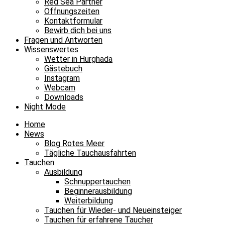
Red Sea Partner
Öffnungszeiten
Kontaktformular
Bewirb dich bei uns
Fragen und Antworten
Wissenswertes
Wetter in Hurghada
Gästebuch
Instagram
Webcam
Downloads
Night Mode
Home
News
Blog Rotes Meer
Tägliche Tauchausfahrten
Tauchen
Ausbildung
Schnuppertauchen
Beginnerausbildung
Weiterbildung
Tauchen für Wieder- und Neueinsteiger
Tauchen für erfahrene Taucher