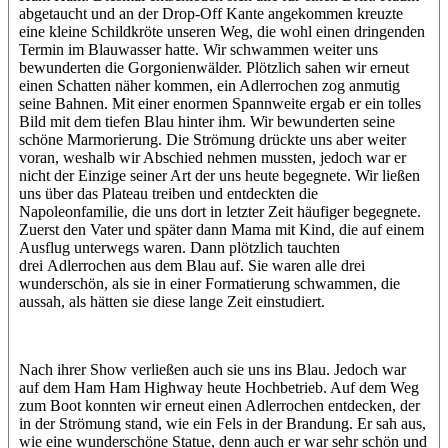
abgetaucht und an der Drop-Off Kante angekommen kreuzte
eine kleine Schildkröte unseren Weg, die wohl einen dringenden
Termin im Blauwasser hatte. Wir schwammen weiter uns
bewunderten die Gorgonienwälder. Plötzlich sahen wir erneut
einen Schatten näher kommen, ein Adlerrochen zog anmutig
seine Bahnen. Mit einer enormen Spannweite ergab er ein tolles
Bild mit dem tiefen Blau hinter ihm. Wir bewunderten seine
schöne Marmorierung. Die Strömung drückte uns aber weiter
voran, weshalb wir Abschied nehmen mussten, jedoch war er
nicht der Einzige seiner Art der uns heute begegnete. Wir ließen
uns über das Plateau treiben und entdeckten die
Napoleonfamilie, die uns dort in letzter Zeit häufiger begegnete.
Zuerst den Vater und später dann Mama mit Kind, die auf einem
Ausflug unterwegs waren. Dann plötzlich tauchten
drei Adlerrochen aus dem Blau auf. Sie waren alle drei
wunderschön, als sie in einer Formatierung schwammen, die
aussah, als hätten sie diese lange Zeit einstudiert.
Nach ihrer Show verließen auch sie uns ins Blau. Jedoch war
auf dem Ham Ham Highway heute Hochbetrieb. Auf dem Weg
zum Boot konnten wir erneut einen Adlerrochen entdecken, der
in der Strömung stand, wie ein Fels in der Brandung. Er sah aus,
wie eine wunderschöne Statue, denn auch er war sehr schön und