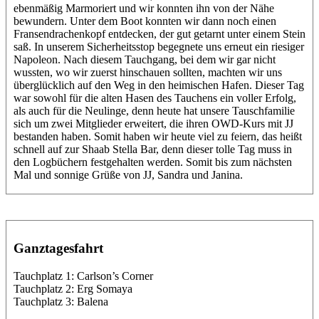
ebenmäßig Marmoriert und wir konnten ihn von der Nähe
bewundern. Unter dem Boot konnten wir dann noch einen
Fransendrachenkopf entdecken, der gut getarnt unter einem Stein
saß. In unserem Sicherheitsstop begegnete uns erneut ein riesiger
Napoleon. Nach diesem Tauchgang, bei dem wir gar nicht
wussten, wo wir zuerst hinschauen sollten, machten wir uns
überglücklich auf den Weg in den heimischen Hafen. Dieser Tag
war sowohl für die alten Hasen des Tauchens ein voller Erfolg,
als auch für die Neulinge, denn heute hat unsere Tauschfamilie
sich um zwei Mitglieder erweitert, die ihren OWD-Kurs mit JJ
bestanden haben. Somit haben wir heute viel zu feiern, das heißt
schnell auf zur Shaab Stella Bar, denn dieser tolle Tag muss in
den Logbüchern festgehalten werden. Somit bis zum nächsten
Mal und sonnige Grüße von JJ, Sandra und Janina.
Ganztagesfahrt
Tauchplatz 1: Carlson’s Corner
Tauchplatz 2: Erg Somaya
Tauchplatz 3: Balena