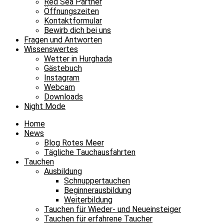
Red Sea Partner
Öffnungszeiten
Kontaktformular
Bewirb dich bei uns
Fragen und Antworten
Wissenswertes
Wetter in Hurghada
Gästebuch
Instagram
Webcam
Downloads
Night Mode
Home
News
Blog Rotes Meer
Tägliche Tauchausfahrten
Tauchen
Ausbildung
Schnuppertauchen
Beginnerausbildung
Weiterbildung
Tauchen für Wieder- und Neueinsteiger
Tauchen für erfahrene Taucher