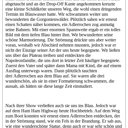
abgetaucht und an der Drop-Off Kante angekommen kreuzte
eine kleine Schildkröte unseren Weg, die wohl einen dringenden
Termin im Blauwasser hatte. Wir schwammen weiter uns
bewunderten die Gorgonienwälder. Plötzlich sahen wir erneut
einen Schatten näher kommen, ein Adlerrochen zog anmutig
seine Bahnen. Mit einer enormen Spannweite ergab er ein tolles
Bild mit dem tiefen Blau hinter ihm. Wir bewunderten seine
schöne Marmorierung. Die Strömung drückte uns aber weiter
voran, weshalb wir Abschied nehmen mussten, jedoch war er
nicht der Einzige seiner Art der uns heute begegnete. Wir ließen
uns über das Plateau treiben und entdeckten die
Napoleonfamilie, die uns dort in letzter Zeit häufiger begegnete.
Zuerst den Vater und später dann Mama mit Kind, die auf einem
Ausflug unterwegs waren. Dann plötzlich tauchten
drei Adlerrochen aus dem Blau auf. Sie waren alle drei
wunderschön, als sie in einer Formatierung schwammen, die
aussah, als hätten sie diese lange Zeit einstudiert.
Nach ihrer Show verließen auch sie uns ins Blau. Jedoch war
auf dem Ham Ham Highway heute Hochbetrieb. Auf dem Weg
zum Boot konnten wir erneut einen Adlerrochen entdecken, der
in der Strömung stand, wie ein Fels in der Brandung. Er sah aus,
wie eine wunderschöne Statue, denn auch er war sehr schön und