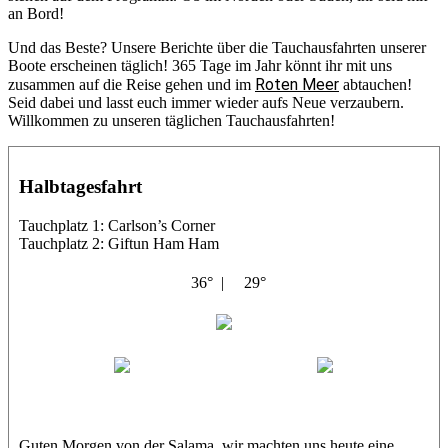
an Bord!
Und das Beste? Unsere Berichte über die Tauchausfahrten unserer
Boote erscheinen täglich! 365 Tage im Jahr könnt ihr mit uns
Roten Meer
zusammen auf die Reise gehen und im
abtauchen!
Seid dabei und lasst euch immer wieder aufs Neue verzaubern.
Willkommen zu unseren täglichen Tauchausfahrten!
Halbtagesfahrt
Tauchplatz 1: Carlson’s Corner
Tauchplatz 2: Giftun Ham Ham
36° |
29°
Abu Salama
Jasmin (JJ)
Sandra
Guten Morgen von der Salama, wir machten uns heute eine