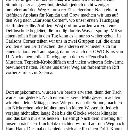
Stunde später als gewohnt, deshalb jedoch nicht weniger
motiviert auf den Weg zu unserer Einsteigertour. Nach einem
kräftigen Applaus für Kapitän und Crew machten wir uns auf
den Weg nach „Carlsons Corner“, wo unser ersten Tauchgang
stattfinden sollte. Auf dem Weg dorthin wurden wir von einer
Delfinschule begleitet, die freudig durchs Wasser sprang. Mit so
einem tollen Start in den Tag kann es ja nur so weiter gehen. In
Carlsons Corner teilten wir uns in zwei Gruppen auf, die einen
wollten einen Drift machen, die anderen entschieden sich für
einen stationären Tauchgang, darunter auch der OWD-Kurs von
JJ. Nach einem tollen Tauchgang in dem wir Feuerfische,
Muränen, Teppich-Krokodilfisch und vielen weiteren Schwärme
bewundert hatten. Führte uns unser Weg am farbenfrohen Riff
vorbei zurück zur Salama.
Dort angekommen, wurden wir bereits erwartet, denn der Tisch
war schon gedeckt. Nach einem leckeren Mittagessen machten
wir eine kleine Mittagspause. Wir genossen die Sonne, machten
ein Nickerchen oder kühlten uns im klaren Wasser ab. Jedoch
verging nicht allzu lange Zeit bis die Glocke wieder klingelte
und das kann nur eins heißen - Briefing! Nach dem Briefing für
unseren nächsten Tauchplatz machten wir und auf den Weg nach
Ham Ham. Diesmal entschieden sich alle für einen Drift. Kaum