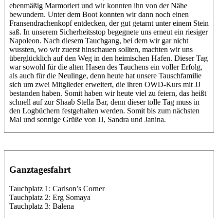
ebenmäßig Marmoriert und wir konnten ihn von der Nähe
bewundern. Unter dem Boot konnten wir dann noch einen
Fransendrachenkopf entdecken, der gut getarnt unter einem Stein
saß. In unserem Sicherheitsstop begegnete uns erneut ein riesiger
Napoleon. Nach diesem Tauchgang, bei dem wir gar nicht
wussten, wo wir zuerst hinschauen sollten, machten wir uns
überglücklich auf den Weg in den heimischen Hafen. Dieser Tag
war sowohl für die alten Hasen des Tauchens ein voller Erfolg,
als auch für die Neulinge, denn heute hat unsere Tauschfamilie
sich um zwei Mitglieder erweitert, die ihren OWD-Kurs mit JJ
bestanden haben. Somit haben wir heute viel zu feiern, das heißt
schnell auf zur Shaab Stella Bar, denn dieser tolle Tag muss in
den Logbüchern festgehalten werden. Somit bis zum nächsten
Mal und sonnige Grüße von JJ, Sandra und Janina.
Ganztagesfahrt
Tauchplatz 1: Carlson’s Corner
Tauchplatz 2: Erg Somaya
Tauchplatz 3: Balena