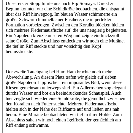
Unser erster Stopp führte uns nach Erg Somaya. Direkt zu
Beginn konnten wir eine Schildkröte beobachten, die entspannt
über das Riff hinwegzog. Im blauen Wasser schimmerte ein
großer Schwarm himmelblauer Füsiliere, die in perfekter
Formation vorbeizogen. Zwischen den Korallenblöcken hielten
sich mehrere Fledermausfische auf, die uns neugierig begleiteten.
Ein Napoleon kreuzte unseren Weg und zeigte eindrucksvoll
seine Größe. Zum Abschluss entdeckten wir noch eine Muräne,
die tief im Riff steckte und nur vorsichtig den Kopf
herausstreckte.
Der zweite Tauchgang bei Ham Ham brachte noch mehr
Abwechslung. An diesem Platz trafen wir gleich auf sieben
große Napoleon-Lippfische – ein imposantes Bild, wenn diese
Riesen gemeinsam unterwegs sind. Ein Adlerrochen zog elegant
durchs Wasser und bot ein beeindruckendes Schauspiel. Auch
hier zeigte sich wieder eine Schildkröte, die gemütlich zwischen
den Korallen nach Futter suchte. Mehrere Fledermausfische
hielten sich in der Nähe der Riffkante auf und ließen uns nah
heran. Eine Muräne beobachteten wir tief in ihrer Höhle. Zum
Abschluss sahen wir noch einen Igelfisch, der gemächlich am
Riff entlang schwamm.