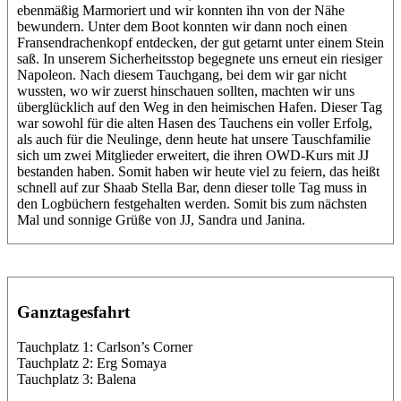
ebenmäßig Marmoriert und wir konnten ihn von der Nähe
bewundern. Unter dem Boot konnten wir dann noch einen
Fransendrachenkopf entdecken, der gut getarnt unter einem Stein
saß. In unserem Sicherheitsstop begegnete uns erneut ein riesiger
Napoleon. Nach diesem Tauchgang, bei dem wir gar nicht
wussten, wo wir zuerst hinschauen sollten, machten wir uns
überglücklich auf den Weg in den heimischen Hafen. Dieser Tag
war sowohl für die alten Hasen des Tauchens ein voller Erfolg,
als auch für die Neulinge, denn heute hat unsere Tauschfamilie
sich um zwei Mitglieder erweitert, die ihren OWD-Kurs mit JJ
bestanden haben. Somit haben wir heute viel zu feiern, das heißt
schnell auf zur Shaab Stella Bar, denn dieser tolle Tag muss in
den Logbüchern festgehalten werden. Somit bis zum nächsten
Mal und sonnige Grüße von JJ, Sandra und Janina.
Ganztagesfahrt
Tauchplatz 1: Carlson’s Corner
Tauchplatz 2: Erg Somaya
Tauchplatz 3: Balena