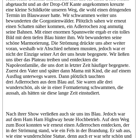
abgetaucht und an der Drop-Off Kante angekommen kreuzte
eine kleine Schildkröte unseren Weg, die wohl einen dringenden
Termin im Blauwasser hatte. Wir schwammen weiter uns
bewunderten die Gorgonienwälder. Plötzlich sahen wir erneut
einen Schatten näher kommen, ein Adlerrochen zog anmutig
seine Bahnen. Mit einer enormen Spannweite ergab er ein tolles
Bild mit dem tiefen Blau hinter ihm. Wir bewunderten seine
schöne Marmorierung. Die Strömung drückte uns aber weiter
voran, weshalb wir Abschied nehmen mussten, jedoch war er
nicht der Einzige seiner Art der uns heute begegnete. Wir ließen
uns über das Plateau treiben und entdeckten die
Napoleonfamilie, die uns dort in letzter Zeit häufiger begegnete.
Zuerst den Vater und später dann Mama mit Kind, die auf einem
Ausflug unterwegs waren. Dann plötzlich tauchten
drei Adlerrochen aus dem Blau auf. Sie waren alle drei
wunderschön, als sie in einer Formatierung schwammen, die
aussah, als hätten sie diese lange Zeit einstudiert.
Nach ihrer Show verließen auch sie uns ins Blau. Jedoch war
auf dem Ham Ham Highway heute Hochbetrieb. Auf dem Weg
zum Boot konnten wir erneut einen Adlerrochen entdecken, der
in der Strömung stand, wie ein Fels in der Brandung. Er sah aus,
wie eine wunderschöne Statue, denn auch er war sehr schön und