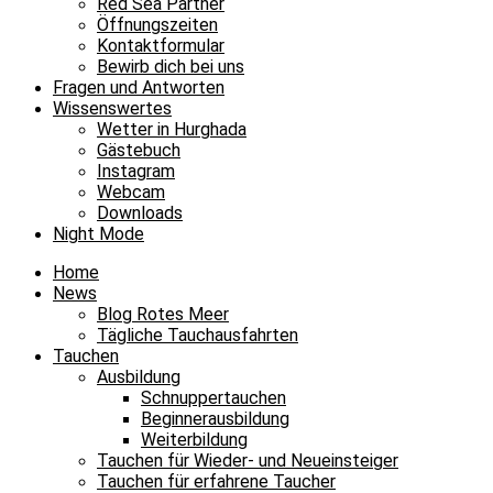
Red Sea Partner
Öffnungszeiten
Kontaktformular
Bewirb dich bei uns
Fragen und Antworten
Wissenswertes
Wetter in Hurghada
Gästebuch
Instagram
Webcam
Downloads
Night Mode
Home
News
Blog Rotes Meer
Tägliche Tauchausfahrten
Tauchen
Ausbildung
Schnuppertauchen
Beginnerausbildung
Weiterbildung
Tauchen für Wieder- und Neueinsteiger
Tauchen für erfahrene Taucher