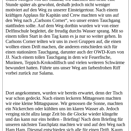
Stunde später als gewohnt, deshalb jedoch nicht weniger
motiviert auf den Weg zu unserer Einsteigertour. Nach einem
kräftigen Applaus für Kapitän und Crew machten wir uns auf
den Weg nach „Carlsons Corner“, wo unser ersten Tauchgang
stattfinden sollte. Auf dem Weg dorthin wurden wir von einer
Delfinschule begleitet, die freudig durchs Wasser sprang. Mit so
einem tollen Start in den Tag kann es ja nur so weiter gehen. In
Carlsons Corner teilten wir uns in zwei Gruppen auf, die einen
wollten einen Drift machen, die anderen entschieden sich für
einen stationären Tauchgang, darunter auch der OWD-Kurs von
JJ. Nach einem tollen Tauchgang in dem wir Feuerfische,
Muränen, Teppich-Krokodilfisch und vielen weiteren Schwärme
bewundert hatten. Führte uns unser Weg am farbenfrohen Riff
vorbei zurück zur Salama.
Dort angekommen, wurden wir bereits erwartet, denn der Tisch
war schon gedeckt. Nach einem leckeren Mittagessen machten
wir eine kleine Mittagspause. Wir genossen die Sonne, machten
ein Nickerchen oder kühlten uns im klaren Wasser ab. Jedoch
verging nicht allzu lange Zeit bis die Glocke wieder klingelte
und das kann nur eins heißen - Briefing! Nach dem Briefing für
unseren nächsten Tauchplatz machten wir und auf den Weg nach
Ham Ham. Diesmal entschieden sich alle für einen Drift. Kaum