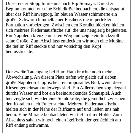
Unser erster Stopp führte uns nach Erg Somaya. Direkt zu
Beginn konnten wir eine Schildkröte beobachten, die entspannt
über das Riff hinwegzog. Im blauen Wasser schimmerte ein
großer Schwarm himmelblauer Füsiliere, die in perfekter
Formation vorbeizogen. Zwischen den Korallenblöcken hielten
sich mehrere Fledermausfische auf, die uns neugierig begleiteten.
Ein Napoleon kreuzte unseren Weg und zeigte eindrucksvoll
seine Größe. Zum Abschluss entdeckten wir noch eine Muräne,
die tief im Riff steckte und nur vorsichtig den Kopf
herausstreckte.
Der zweite Tauchgang bei Ham Ham brachte noch mehr
Abwechslung. An diesem Platz trafen wir gleich auf sieben
große Napoleon-Lippfische – ein imposantes Bild, wenn diese
Riesen gemeinsam unterwegs sind. Ein Adlerrochen zog elegant
durchs Wasser und bot ein beeindruckendes Schauspiel. Auch
hier zeigte sich wieder eine Schildkröte, die gemütlich zwischen
den Korallen nach Futter suchte. Mehrere Fledermausfische
hielten sich in der Nähe der Riffkante auf und ließen uns nah
heran. Eine Muräne beobachteten wir tief in ihrer Höhle. Zum
Abschluss sahen wir noch einen Igelfisch, der gemächlich am
Riff entlang schwamm.