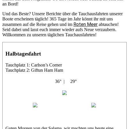
an Bord!
Und das Beste? Unsere Berichte über die Tauchausfahrten unserer
Boote erscheinen täglich! 365 Tage im Jahr könnt ihr mit uns
Roten Meer
zusammen auf die Reise gehen und im
abtauchen!
Seid dabei und lasst euch immer wieder aufs Neue verzaubern.
Willkommen zu unseren täglichen Tauchausfahrten!
Halbtagesfahrt
Tauchplatz 1: Carlson’s Corner
Tauchplatz 2: Giftun Ham Ham
36° |
29°
Abu Salama
Jasmin (JJ)
Sandra
Guten Morgen von der Salama, wir machten uns heute eine