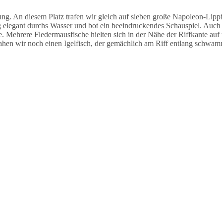
 An diesem Platz trafen wir gleich auf sieben große Napoleon-Lippfi
legant durchs Wasser und bot ein beeindruckendes Schauspiel. Auch h
e. Mehrere Fledermausfische hielten sich in der Nähe der Riffkante auf
ahen wir noch einen Igelfisch, der gemächlich am Riff entlang schwam