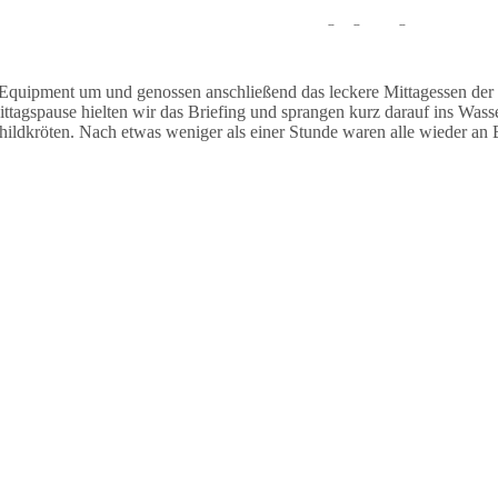
auchten stationär und sahen während des Tauchgangs einige Muränen un
Equipment um und genossen anschließend das leckere Mittagessen der
agspause hielten wir das Briefing und sprangen kurz darauf ins Wasse
dkröten. Nach etwas weniger als einer Stunde waren alle wieder an B