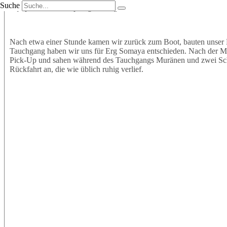
Suche
Equipment an und sprangen mit großer Vorfreude ins Wasser. Wir t
Nach etwa einer Stunde kamen wir zurück zum Boot, bauten unser 
Tauchgang haben wir uns für Erg Somaya entschieden. Nach der Mitt
Pick-Up und sahen während des Tauchgangs Muränen und zwei Schil
Rückfahrt an, die wie üblich ruhig verlief.