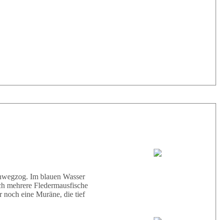
33° |
29°
Tauchboot:
Abu Scharara
hinwegzog. Im blauen Wasser
ich mehrere Fledermausfische
 noch eine Muräne, die tief
Tauchguides: