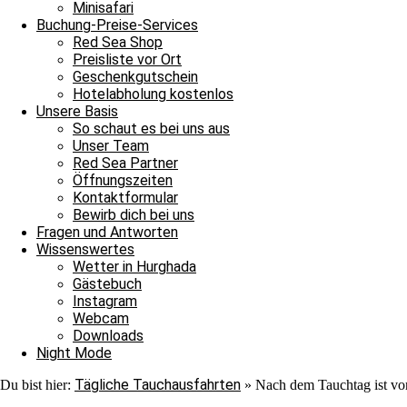
Nach ihrer Show verließen auch sie uns ins Blau. Jedoch war au
Minisafari
Adlerrochen entdecken, der in der Strömung stand, wie ein Fels in
Buchung-Preise-Services
ebenmäßig Marmoriert und wir konnten ihn von der Nähe bewundern
Red Sea Shop
unter einem Stein saß. In unserem Sicherheitsstop begegnete uns er
Preisliste vor Ort
hinschauen sollten, machten wir uns überglücklich auf den Weg in 
Geschenkgutschein
als auch für die Neulinge, denn heute hat unsere Tauschfamilie sic
Hotelabholung kostenlos
viel zu feiern, das heißt schnell auf zur Shaab Stella Bar, denn di
Unsere Basis
Grüße von JJ, Sandra und Janina.
So schaut es bei uns aus
Unser Team
Red Sea Partner
Öffnungszeiten
Kontaktformular
Bewirb dich bei uns
Fragen und Antworten
Wissenswertes
Wetter in Hurghada
Ganztagesfahrt
Gästebuch
Instagram
Tauchplatz 1: Carlson’s Corner
Webcam
Tauchplatz 2: Erg Somaya
Downloads
Tauchplatz 3: Balena
Night Mode
Tägliche Tauchausfahrten
Du bist hier:
»
Nach dem Tauchtag ist vo
An diesem wunderschönen Sonntagmorgen starteten wir unseren Ta
wir uns nach Carlsons Corner zu fahren. Der Weg dorthin verlief r