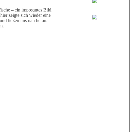
Wael
sche – ein imposantes Bild,
ier zeigte sich wieder eine
 und ließen uns nah heran.
Eric
m.