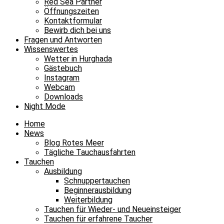
Red Sea Partner
Öffnungszeiten
Kontaktformular
Bewirb dich bei uns
Fragen und Antworten
Wissenswertes
Wetter in Hurghada
Gästebuch
Instagram
Webcam
Downloads
Night Mode
Home
News
Blog Rotes Meer
Tägliche Tauchausfahrten
Tauchen
Ausbildung
Schnuppertauchen
Beginnerausbildung
Weiterbildung
Tauchen für Wieder- und Neueinsteiger
Tauchen für erfahrene Taucher