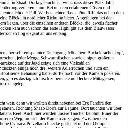
nmal in Shaab Dorfa getaucht ist, weiß, dass dieser Platz dafür
rientierung verlieren kann. Bei unseren erfahrenen Gästen und
 heute nicht der Fall. Wir betauchten das schöne Riff, das neben dem
lne Blöcke in nördlicher Richtung bietet. Angefangen bei den
rn liegen, über die einzelnen anderen Blöcke, die jeweils flacher
öcken kam auch schon das erste Highlight aus dem Blauwasser
errochen flog elegant an uns entlang.
her, aber sehr entspannter Tauchgang. Mit einem Buckeldrachenkopf,
ktrochen, jeder Menge Schwarmfischen sowie einigen größeren
rakuda auf der Jagd zeigte sich eine Vielzahl an
eckten einige noch drei weitere Adlerrochen und auch ein
 Boot seine Behausung hatte, durfte noch vor der Kamera posieren.
, gab es das täglich frisch zubereitete und leckere Mittagessen,
use eingelegt.
ht weit, denn wir wollten direkt nebenan bei Erg Fandira den
 starten, Richtung Shaab Dorfa zur Lagune. Dort tauchten wir über
Banana Reef. Auch hier wurden unsere Taucher belohnt. Einer der
unseren Weg, um sich der Kamera zu zeigen. Zwischen den
höne Cypraea-Porzellanschnecke gesichtet und der Oktopus