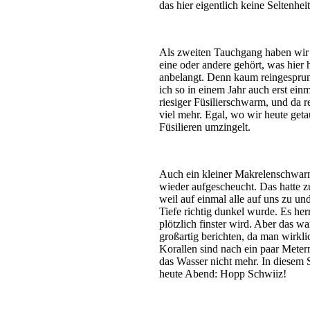
das hier eigentlich keine Seltenhei
Als zweiten Tauchgang haben wir u
eine oder andere gehört, was hier 
anbelangt. Denn kaum reingesprun
ich so in einem Jahr auch erst ein
riesiger Füsilierschwarm, und da r
viel mehr. Egal, wo wir heute get
Füsilieren umzingelt.
Auch ein kleiner Makrelenschwarm
wieder aufgescheucht. Das hatte zu
weil auf einmal alle auf uns zu 
Tiefe richtig dunkel wurde. Es he
plötzlich finster wird. Aber das w
großartig berichten, da man wirkli
Korallen sind nach ein paar Meter
das Wasser nicht mehr. In diesem 
heute Abend: Hopp Schwiiz!