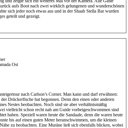
ng und zeigte sich ein weiteres Mal vor der Kamera. Alle Gäste
 zurück aufs Boot nach zwei wirklich gelungenen und wunderschönen
te sich jeder noch etwas aus und in der Shaab Stella Bar wurden
es geteilt und gezeigt.
ner
amada Ost
insteigertour nach Carlson’s Corner. Man kann und darf erwähnen:
it der Drückerfische hat begonnen. Denn den einen oder anderen
nes Nestes beobachten. Noch sind sie aber verhältnismäßig
zwei vielleicht schon recht nah am Guide vorbeigeschwommen sind
tet haben. Speziell waren heute die Sandaale, denn die waren heute
onnte bis auf einen guten Meter heranschwimmen, um die kleinen
ähe zu beobachten. Eine Muräne ließ sich ebenfalls blicken, wobei