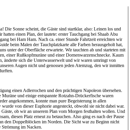
Die Sonne scheint, die Gäste sind startklar, also: Leinen los und
 hatten einen Plan, der lautete: erster Tauchgang bei Shaab Abu
ang bei Ham Ham. Nach ca. einer Stunde Fahrtzeit erreichten wir
ide beim Malen der Tauchplatzkarte alle Farben herausgeholt hat,
uns unter der Oberfläche erwartete. Wir tauchten ab und starteten mit
en, einer Rußkopfmuräne und einer Dornenwarzenschnecke. Kaum
, änderte sich die Unterwasserwelt und wir waren umringt von
 unseren Augen nicht und genossen jeden Atemzug, den wir inmitten
urften.
ltigung einen Adlerrochen und den prächtigen Napoleon übersehen.
 Muräne und einige entspannte Rotzahn-Drückerfische waren
eder angekommen, konnte man pure Begeisterung in allen
w wurde von dieser Euphorie angesteckt, obwohl sie nicht dabei war.
e Gäste, ob wir an unserem Plan vom Morgen festhalten wollen. Und
nsam, diesen Platz erneut zu betauchen. Also ging es nach der Pause
s an den Doppelblöcken im Norden. Die Sicht war zu Beginn nicht
die Strömung im Nacken.