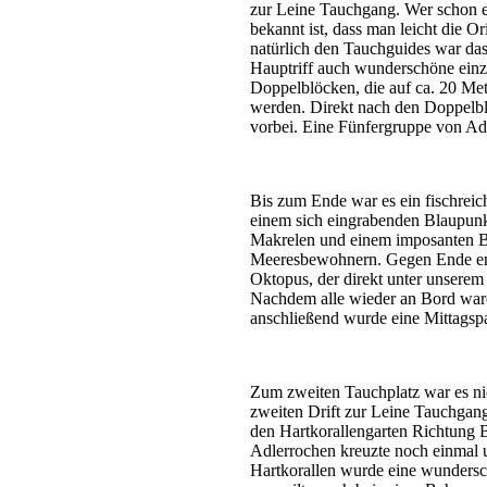
zur Leine Tauchgang. Wer schon ei
bekannt ist, dass man leicht die O
natürlich den Tauchguides war das
Hauptriff auch wunderschöne einze
Doppelblöcken, die auf ca. 20 Mete
werden. Direkt nach den Doppelbl
vorbei. Eine Fünfergruppe von Adl
Bis zum Ende war es ein fischreic
einem sich eingrabenden Blaupun
Makrelen und einem imposanten Bar
Meeresbewohnern. Gegen Ende entd
Oktopus, der direkt unter unserem
Nachdem alle wieder an Bord waren
anschließend wurde eine Mittagspa
Zum zweiten Tauchplatz war es nic
zweiten Drift zur Leine Tauchgang
den Hartkorallengarten Richtung 
Adlerrochen kreuzte noch einmal 
Hartkorallen wurde eine wundersc