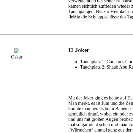
verweilte noch bei seiner Behausu
kamen sichtlich zufrieden wieder
Tauchgängen. Bis zur Heimkehr ruh
fleißig die Schnappschüsse des Tag
El Joker
Oskar
Tauchplatz 1: Carlson’s Cor
Tauchplatz 2: Shaab Abu R
Mit der Joker ging es heute auf E
Man merkt, es ist Juni und die Ze
konnte man bereits beim Bauen sei
gemütlich drauf, wobei ein oder 
und uns mit großen Augen beobach
mal so gar nicht scheu und man k
„Würmchen“ einmal ganz aus der N