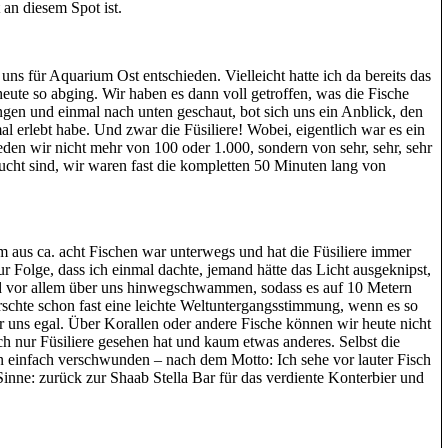
t an diesem Spot ist.
ns für Aquarium Ost entschieden. Vielleicht hatte ich da bereits das
heute so abging. Wir haben es dann voll getroffen, was die Fische
gen und einmal nach unten geschaut, bot sich uns ein Anblick, den
mal erlebt habe. Und zwar die Füsiliere! Wobei, eigentlich war es ein
eden wir nicht mehr von 100 oder 1.000, sondern von sehr, sehr, sehr
aucht sind, wir waren fast die kompletten 50 Minuten lang von
 aus ca. acht Fischen war unterwegs und hat die Füsiliere immer
r Folge, dass ich einmal dachte, jemand hätte das Licht ausgeknipst,
und vor allem über uns hinwegschwammen, sodass es auf 10 Metern
rrschte schon fast eine leichte Weltuntergangsstimmung, wenn es so
ar uns egal. Über Korallen oder andere Fische können wir heute nicht
ch nur Füsiliere gesehen hat und kaum etwas anderes. Selbst die
n einfach verschwunden – nach dem Motto: Ich sehe vor lauter Fisch
Sinne: zurück zur Shaab Stella Bar für das verdiente Konterbier und