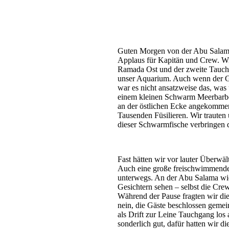
Guten Morgen von der Abu Salama! 
Applaus für Kapitän und Crew. Wir
Ramada Ost und der zweite Tauchg
unser Aquarium. Auch wenn der Gu
war es nicht ansatzweise das, was 
einem kleinen Schwarm Meerbarb
an der östlichen Ecke angekommen
Tausenden Füsilieren. Wir trauten
dieser Schwarmfische verbringen d
Fast hätten wir vor lauter Überwä
Auch eine große freischwimmende
unterwegs. An der Abu Salama wi
Gesichtern sehen – selbst die Cre
Während der Pause fragten wir di
nein, die Gäste beschlossen gemei
als Drift zur Leine Tauchgang lo
sonderlich gut, dafür hatten wir 