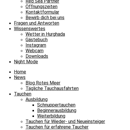
Red Sea Partner
Öffnungszeiten
Kontaktformular
Bewirb dich bei uns
Fragen und Antworten
Wissenswertes
Wetter in Hurghada
Gästebuch
Instagram
Webcam
Downloads
Night Mode
Home
News
Blog Rotes Meer
Tägliche Tauchausfahrten
Tauchen
Ausbildung
Schnuppertauchen
Beginnerausbildung
Weiterbildung
Tauchen für Wieder- und Neueinsteiger
Tauchen für erfahrene Taucher