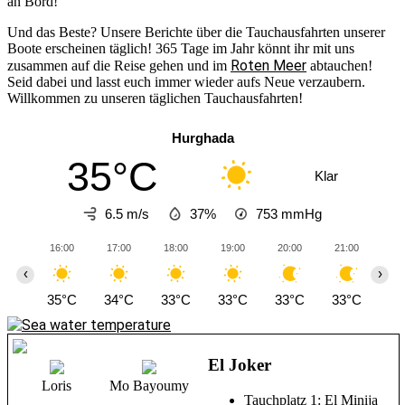
an Bord!
Und das Beste? Unsere Berichte über die Tauchausfahrten unserer
Boote erscheinen täglich! 365 Tage im Jahr könnt ihr mit uns
Roten Meer
zusammen auf die Reise gehen und im
abtauchen!
Seid dabei und lasst euch immer wieder aufs Neue verzaubern.
Willkommen zu unseren täglichen Tauchausfahrten!
Hurghada
35°C
Klar
6.5 m/s
37%
753
mmHg
16:00
17:00
18:00
19:00
20:00
21:00
22
‹
›
35°C
34°C
33°C
33°C
33°C
33°C
33
El Joker
Loris
Mo Bayoumy
Tauchplatz 1: El Minija