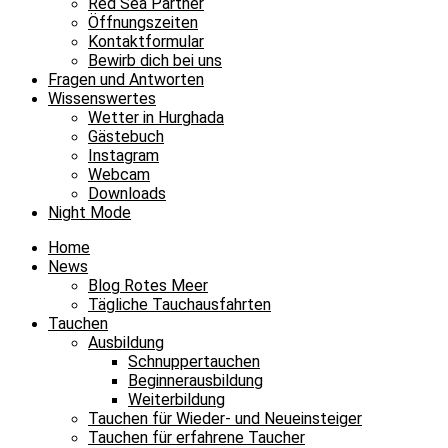
Red Sea Partner
Öffnungszeiten
Kontaktformular
Bewirb dich bei uns
Fragen und Antworten
Wissenswertes
Wetter in Hurghada
Gästebuch
Instagram
Webcam
Downloads
Night Mode
Home
News
Blog Rotes Meer
Tägliche Tauchausfahrten
Tauchen
Ausbildung
Schnuppertauchen
Beginnerausbildung
Weiterbildung
Tauchen für Wieder- und Neueinsteiger
Tauchen für erfahrene Taucher