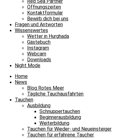
Red Sea Partner
Öffnungszeiten
Kontaktformular
Bewirb dich bei uns
Fragen und Antworten
Wissenswertes
Wetter in Hurghada
Gästebuch
Instagram
Webcam
Downloads
Night Mode
Home
News
Blog Rotes Meer
Tägliche Tauchausfahrten
Tauchen
Ausbildung
Schnuppertauchen
Beginnerausbildung
Weiterbildung
Tauchen für Wieder- und Neueinsteiger
Tauchen für erfahrene Taucher