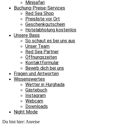
Minisafari
Buchung-Preise-Services
Red Sea Shop
Preisliste vor Ort
Geschenkgutschein
Hotelabholung kostenlos
Unsere Basis
So schaut es bei uns aus
Unser Team
Red Sea Partner
Öffnungszeiten
Kontaktformular
Bewirb dich bei uns
Fragen und Antworten
Wissenswertes
Wetter in Hurghada
Gästebuch
Instagram
Webcam
Downloads
Night Mode
Du bist hier:
Anreise