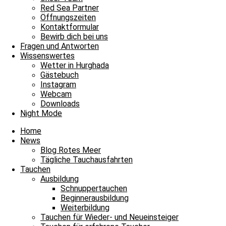
Red Sea Partner
Tägliche Tauchausfahrten
Öffnungszeiten
Kontaktformular
Der September beginnt frisch und fröhlich
Bewirb dich bei uns
Fragen und Antworten
Der September beginnt frisch und fröhlich und damit heißt es Leinen
Wissenswertes
Wetter in Hurghada
Weiterlesen »
Gästebuch
1. September 2024
Keine Kommentare
Instagram
Webcam
Tägliche Tauchausfahrten
Downloads
Night Mode
Der neue Tag bescherte uns frischen Wind
Home
Der neue Tag bescherte uns frischen Wind und damit heißt es Leinen 
News
Blog Rotes Meer
Weiterlesen »
Tägliche Tauchausfahrten
15. Mai 2024
Keine Kommentare
Tauchen
Ausbildung
Tägliche Tauchausfahrten
Schnuppertauchen
Beginnerausbildung
Ein großer Mondfisch zum Träumen
Weiterbildung
Tauchen für Wieder- und Neueinsteiger
Ein großer Mondfisch zum Träumen und damit heißt es Leinen los fü