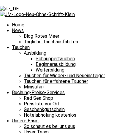
Schlagwort: Drift Tauchgang
Schlagwort: Drift Tauchgang
Home
News
Blog Rotes Meer
Tägliche Tauchausfahrten
Tägliche Tauchausfahrten
Tauchen
Ausbildung
Guide-Frauenpower am Weltfrauentag
Schnuppertauchen
Beginnerausbildung
Bitte einmal aktualisieren, um den Inhalt richtig anzuzeigen Guide-F
Weiterbildung
Weiterlesen »
Tauchen für Wieder- und Neueinsteiger
8. März 2026
Keine Kommentare
Tauchen für erfahrene Taucher
Minisafari
Tägliche Tauchausfahrten
Buchung-Preise-Services
Red Sea Shop
Tauchen bei Sonnenschein ist wunderbar
Preisliste vor Ort
Geschenkgutschein
Bitte einmal aktualisieren, um den Inhalt richtig anzuzeigen Tauchen 
Hotelabholung kostenlos
Unsere Basis
Weiterlesen »
So schaut es bei uns aus
11. Februar 2025
Keine Kommentare
Unser Team