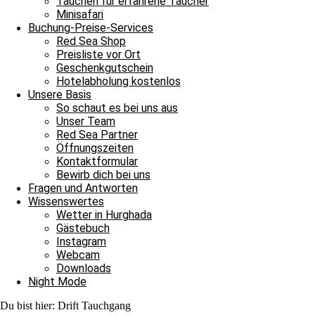
Tauchen für erfahrene Taucher
Minisafari
Weiterlesen »
Buchung-Preise-Services
6. Dezember 2021
1 Kommentar
Red Sea Shop
Preisliste vor Ort
Tägliche Tauchausfahrten
Geschenkgutschein
Hotelabholung kostenlos
Rettung und Selbstrettung beim Rescue Kurs
Unsere Basis
So schaut es bei uns aus
Ägypten, Rotes Meer, Hurghada, Deutsche Tauchschule, James & Mac
Unser Team
Red Sea Partner
Weiterlesen »
Öffnungszeiten
2. Februar 2021
Keine Kommentare
Kontaktformular
Bewirb dich bei uns
Tägliche Tauchausfahrten
Fragen und Antworten
Wissenswertes
1000 Tauchgänge und die größte Koralle
Wetter in Hurghada
Gästebuch
Ägypten, Rotes Meer, Hurghada, Deutsche Tauchschule, James & Ma
Instagram
Weiterlesen »
Webcam
22. Dezember 2020
1 Kommentar
Downloads
Night Mode
Impressum
Datenschutz
Du bist hier:
Drift Tauchgang