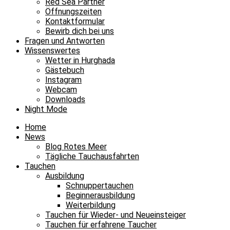
Red Sea Partner
Öffnungszeiten
Kontaktformular
Bewirb dich bei uns
Fragen und Antworten
Wissenswertes
Wetter in Hurghada
Gästebuch
Instagram
Webcam
Downloads
Night Mode
Home
News
Blog Rotes Meer
Tägliche Tauchausfahrten
Tauchen
Ausbildung
Schnuppertauchen
Beginnerausbildung
Weiterbildung
Tauchen für Wieder- und Neueinsteiger
Tauchen für erfahrene Taucher