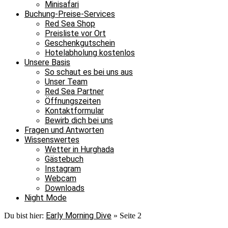
Minisafari
Buchung-Preise-Services
Red Sea Shop
Preisliste vor Ort
Geschenkgutschein
Hotelabholung kostenlos
Unsere Basis
So schaut es bei uns aus
Unser Team
Red Sea Partner
Öffnungszeiten
Kontaktformular
Bewirb dich bei uns
Fragen und Antworten
Wissenswertes
Wetter in Hurghada
Gästebuch
Instagram
Webcam
Downloads
Night Mode
Early Morning Dive
Du bist hier:
»
Seite 2