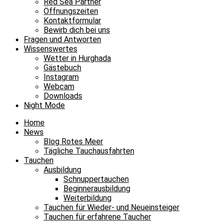
Red Sea Partner
Öffnungszeiten
Kontaktformular
Bewirb dich bei uns
Fragen und Antworten
Wissenswertes
Wetter in Hurghada
Gästebuch
Instagram
Webcam
Downloads
Night Mode
Home
News
Blog Rotes Meer
Tägliche Tauchausfahrten
Tauchen
Ausbildung
Schnuppertauchen
Beginnerausbildung
Weiterbildung
Tauchen für Wieder- und Neueinsteiger
Tauchen für erfahrene Taucher