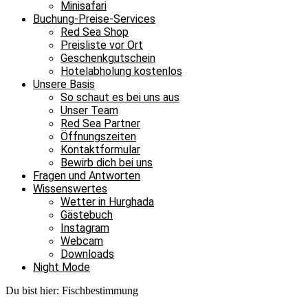
Minisafari
Buchung-Preise-Services
Red Sea Shop
Preisliste vor Ort
Geschenkgutschein
Hotelabholung kostenlos
Unsere Basis
So schaut es bei uns aus
Unser Team
Red Sea Partner
Öffnungszeiten
Kontaktformular
Bewirb dich bei uns
Fragen und Antworten
Wissenswertes
Wetter in Hurghada
Gästebuch
Instagram
Webcam
Downloads
Night Mode
Du bist hier:
Fischbestimmung