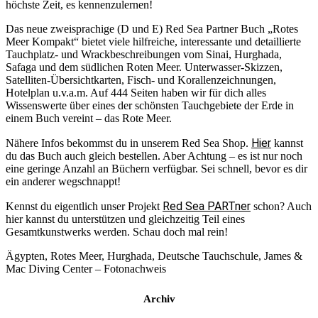
höchste Zeit, es kennenzulernen!
Das neue zweisprachige (D und E) Red Sea Partner Buch „Rotes
Meer Kompakt“ bietet viele hilfreiche, interessante und detaillierte
Tauchplatz- und Wrackbeschreibungen vom Sinai, Hurghada,
Safaga und dem südlichen Roten Meer. Unterwasser-Skizzen,
Satelliten-Übersichtkarten, Fisch- und Korallenzeichnungen,
Hotelplan u.v.a.m. Auf 444 Seiten haben wir für dich alles
Wissenswerte über eines der schönsten Tauchgebiete der Erde in
einem Buch vereint – das Rote Meer.
Hier
Nähere Infos bekommst du in unserem Red Sea Shop.
kannst
du das Buch auch gleich bestellen. Aber Achtung – es ist nur noch
eine geringe Anzahl an Büchern verfügbar. Sei schnell, bevor es dir
ein anderer wegschnappt!
Red Sea PARTner
Kennst du eigentlich unser Projekt
schon? Auch
hier kannst du unterstützen und gleichzeitig Teil eines
Gesamtkunstwerks werden. Schau doch mal rein!
Ägypten, Rotes Meer, Hurghada, Deutsche Tauchschule, James &
Mac Diving Center – Fotonachweis
Archiv