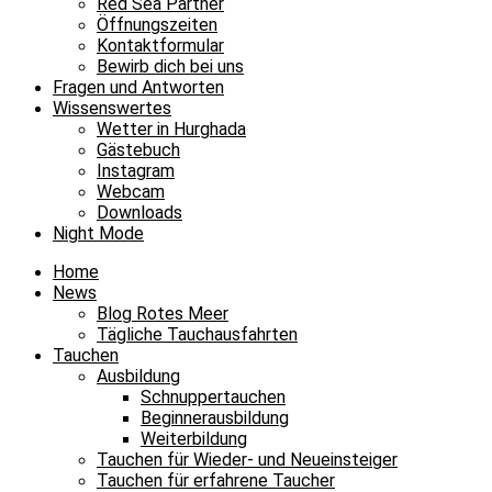
Red Sea Partner
Öffnungszeiten
Kontaktformular
Bewirb dich bei uns
Fragen und Antworten
Wissenswertes
Wetter in Hurghada
Gästebuch
Instagram
Webcam
Downloads
Night Mode
Home
News
Blog Rotes Meer
Tägliche Tauchausfahrten
Tauchen
Ausbildung
Schnuppertauchen
Beginnerausbildung
Weiterbildung
Tauchen für Wieder- und Neueinsteiger
Tauchen für erfahrene Taucher