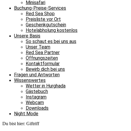
Minisafari
Buchung-Preise-Services
Red Sea Shop
Preisliste vor Ort
Geschenkgutschein
Hotelabholung kostenlos
Unsere Basis
So schaut es bei uns aus
Unser Team
Red Sea Partner
Öffnungszeiten
Kontaktformular
Bewirb dich bei uns
Fragen und Antworten
Wissenswertes
Wetter in Hurghada
Gästebuch
Instagram
Webcam
Downloads
Night Mode
Du bist hier:
Giftriff