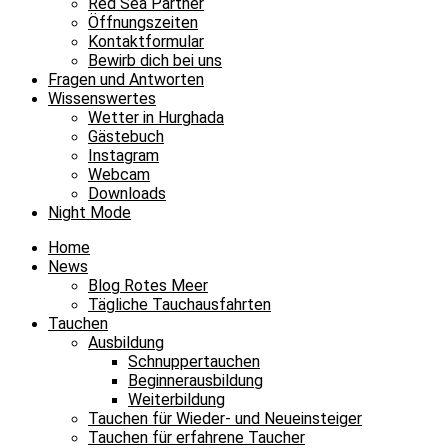
Red Sea Partner
Öffnungszeiten
Kontaktformular
Bewirb dich bei uns
Fragen und Antworten
Wissenswertes
Wetter in Hurghada
Gästebuch
Instagram
Webcam
Downloads
Night Mode
Home
News
Blog Rotes Meer
Tägliche Tauchausfahrten
Tauchen
Ausbildung
Schnuppertauchen
Beginnerausbildung
Weiterbildung
Tauchen für Wieder- und Neueinsteiger
Tauchen für erfahrene Taucher