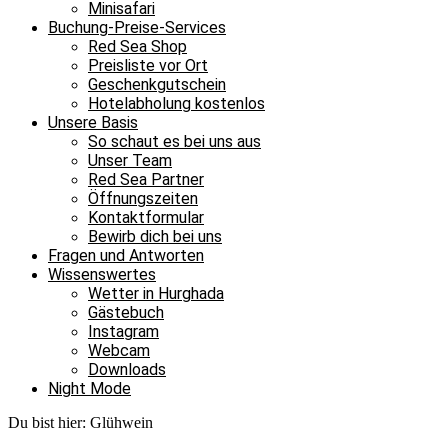
Minisafari
Buchung-Preise-Services
Red Sea Shop
Preisliste vor Ort
Geschenkgutschein
Hotelabholung kostenlos
Unsere Basis
So schaut es bei uns aus
Unser Team
Red Sea Partner
Öffnungszeiten
Kontaktformular
Bewirb dich bei uns
Fragen und Antworten
Wissenswertes
Wetter in Hurghada
Gästebuch
Instagram
Webcam
Downloads
Night Mode
Du bist hier:
Glühwein