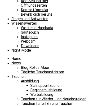
Red Sea Partner
Öffnungszeiten
Kontaktformular
Bewirb dich bei uns
Fragen und Antworten
Wissenswertes
Wetter in Hurghada
Gästebuch
Instagram
Webcam
Downloads
Night Mode
Home
News
Blog Rotes Meer
Tägliche Tauchausfahrten
Tauchen
Ausbildung
Schnuppertauchen
Beginnerausbildung
Weiterbildung
Tauchen für Wieder- und Neueinsteiger
Tauchen für erfahrene Taucher