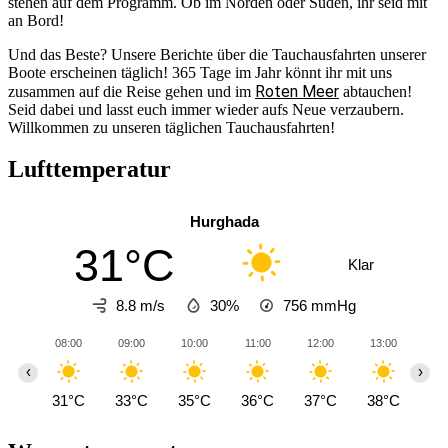
stehen auf dem Programm. Ob im Norden oder Süden, ihr seid mit
an Bord!
Und das Beste? Unsere Berichte über die Tauchausfahrten unserer
Boote erscheinen täglich! 365 Tage im Jahr könnt ihr mit uns
Roten Meer
zusammen auf die Reise gehen und im
abtauchen!
Seid dabei und lasst euch immer wieder aufs Neue verzaubern.
Willkommen zu unseren täglichen Tauchausfahrten!
Lufttemperatur
Hurghada
31°C
Klar
8.8 m/s
30%
756
mmHg
08:00
09:00
10:00
11:00
12:00
13:00
14
‹
›
31°C
33°C
35°C
36°C
37°C
38°C
38