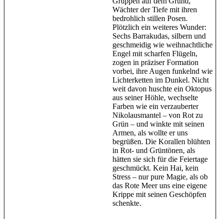
Gruppen auf dem Grund,
Wächter der Tiefe mit ihren
bedrohlich stillen Posen.
Plötzlich ein weiteres Wunder:
Sechs Barrakudas, silbern und
geschmeidig wie weihnachtliche
Engel mit scharfen Flügeln,
zogen in präziser Formation
vorbei, ihre Augen funkelnd wie
Lichterketten im Dunkel. Nicht
weit davon huschte ein Oktopus
aus seiner Höhle, wechselte
Farben wie ein verzauberter
Nikolausmantel – von Rot zu
Grün – und winkte mit seinen
Armen, als wollte er uns
begrüßen. Die Korallen blühten
in Rot- und Grüntönen, als
hätten sie sich für die Feiertage
geschmückt. Kein Hai, kein
Stress – nur pure Magie, als ob
das Rote Meer uns eine eigene
Krippe mit seinen Geschöpfen
schenkte.