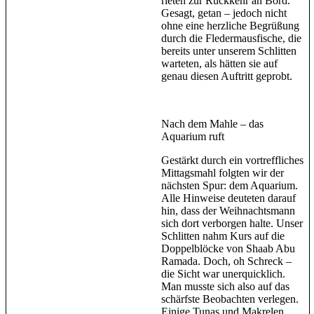
rieten zur Rückkehr an Bord.
Gesagt, getan – jedoch nicht
ohne eine herzliche Begrüßung
durch die Fledermausfische, die
bereits unter unserem Schlitten
warteten, als hätten sie auf
genau diesen Auftritt geprobt.
Nach dem Mahle – das
Aquarium ruft
Gestärkt durch ein vortreffliches
Mittagsmahl folgten wir der
nächsten Spur: dem Aquarium.
Alle Hinweise deuteten darauf
hin, dass der Weihnachtsmann
sich dort verborgen halte. Unser
Schlitten nahm Kurs auf die
Doppelblöcke von Shaab Abu
Ramada. Doch, oh Schreck –
die Sicht war unerquicklich.
Man musste sich also auf das
schärfste Beobachten verlegen.
Einige Tunas und Makrelen