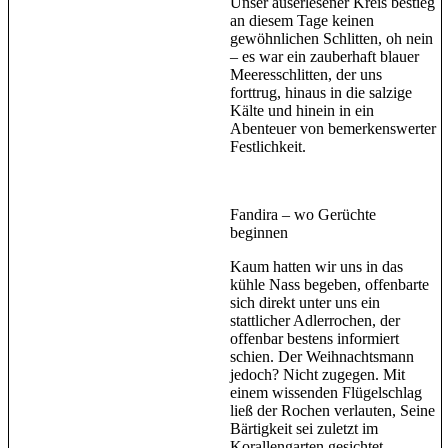
Unser auserlesener Kreis bestieg
an diesem Tage keinen
gewöhnlichen Schlitten, oh nein
– es war ein zauberhaft blauer
Meeresschlitten, der uns
forttrug, hinaus in die salzige
Kälte und hinein in ein
Abenteuer von bemerkenswerter
Festlichkeit.
Fandira – wo Gerüchte
beginnen
Kaum hatten wir uns in das
kühle Nass begeben, offenbarte
sich direkt unter uns ein
stattlicher Adlerrochen, der
offenbar bestens informiert
schien. Der Weihnachtsmann
jedoch? Nicht zugegen. Mit
einem wissenden Flügelschlag
ließ der Rochen verlauten, Seine
Bärtigkeit sei zuletzt im
Korallengarten gesichtet