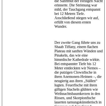
die Sanftmut der Heiligen Nacht
erinnerte. Die Strömung war
mild, der Tauchgang entspannt
bei 12 Metern Tiefe.
Anschließend stiegen wir auf,
erfüllt von diesem ersten
Wunder.
Der zweite Gang führte uns zu
Shaab Tiffany, einem flachen
Plateau mit sanften Wänden und
Pinakeln, das wie eine
himmlische Kathedrale wirkte.
Bei entspannter Tiefe bis 12
Meter entdeckten wir Nemos –
die putzigen Clownfische in
ihren Anemonen-Heimen –, die
neugierig aus ihren „Ställen“
lugten. Feuerfische mit ihren
giftigen Stacheln glühten wie
Weihnachtsbaumkerzen in den
Rissen, und Skorpionfische
lauerten tarnungskünstlerisch in