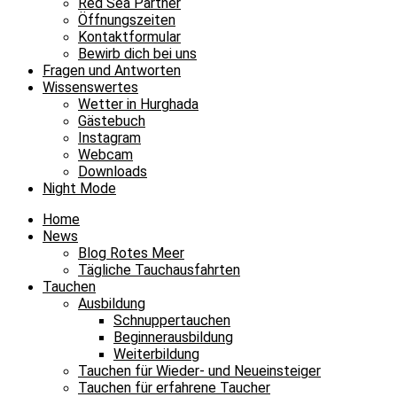
Red Sea Partner
Öffnungszeiten
Kontaktformular
Bewirb dich bei uns
Fragen und Antworten
Wissenswertes
Wetter in Hurghada
Gästebuch
Instagram
Webcam
Downloads
Night Mode
Home
News
Blog Rotes Meer
Tägliche Tauchausfahrten
Tauchen
Ausbildung
Schnuppertauchen
Beginnerausbildung
Weiterbildung
Tauchen für Wieder- und Neueinsteiger
Tauchen für erfahrene Taucher