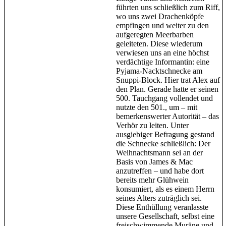
führten uns schließlich zum Riff,
wo uns zwei Drachenköpfe
empfingen und weiter zu den
aufgeregten Meerbarben
geleiteten. Diese wiederum
verwiesen uns an eine höchst
verdächtige Informantin: eine
Pyjama-Nacktschnecke am
Snuppi-Block. Hier trat Alex auf
den Plan. Gerade hatte er seinen
500. Tauchgang vollendet und
nutzte den 501., um – mit
bemerkenswerter Autorität – das
Verhör zu leiten. Unter
ausgiebiger Befragung gestand
die Schnecke schließlich: Der
Weihnachtsmann sei an der
Basis von James & Mac
anzutreffen – und habe dort
bereits mehr Glühwein
konsumiert, als es einem Herrn
seines Alters zuträglich sei.
Diese Enthüllung veranlasste
unsere Gesellschaft, selbst eine
freischwimmende Muräne und