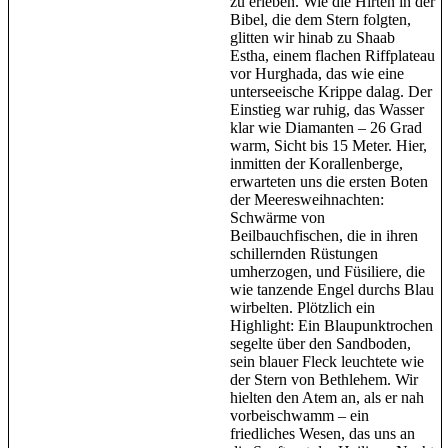
zu erleben. Wie die Hirten in der
Bibel, die dem Stern folgten,
glitten wir hinab zu Shaab
Estha, einem flachen Riffplateau
vor Hurghada, das wie eine
unterseeische Krippe dalag. Der
Einstieg war ruhig, das Wasser
klar wie Diamanten – 26 Grad
warm, Sicht bis 15 Meter. Hier,
inmitten der Korallenberge,
erwarteten uns die ersten Boten
der Meeresweihnachten:
Schwärme von
Beilbauchfischen, die in ihren
schillernden Rüstungen
umherzogen, und Füsiliere, die
wie tanzende Engel durchs Blau
wirbelten. Plötzlich ein
Highlight: Ein Blaupunktrochen
segelte über den Sandboden,
sein blauer Fleck leuchtete wie
der Stern von Bethlehem. Wir
hielten den Atem an, als er nah
vorbeischwamm – ein
friedliches Wesen, das uns an