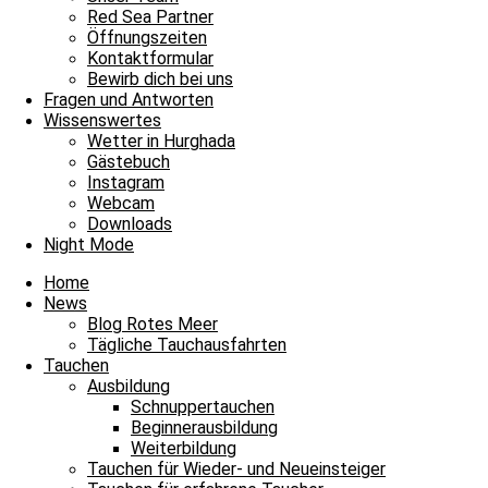
Red Sea Partner
Blog Rotes Meer
Öffnungszeiten
Kontaktformular
Happy Birthday liebe Ute!
Bewirb dich bei uns
Fragen und Antworten
Happy Birthday liebe Ute! Den heutigen Donnerstag beginnen wir gle
Wissenswertes
Wetter in Hurghada
Weiterlesen »
Gästebuch
9. Juni 2022
2 Kommentare
Instagram
Webcam
Blog Rotes Meer
Downloads
Night Mode
Verliebte Valentins-Grüße vom Roten Meer
Home
Verliebte Valentins-Grüße vom Roten Meer Mit diesen beiden Murän
News
Blog Rotes Meer
Weiterlesen »
Tägliche Tauchausfahrten
14. Februar 2022
Keine Kommentare
Tauchen
Ausbildung
Blog Rotes Meer
Schnuppertauchen
Beginnerausbildung
Eure Grüße zum Jahresende ans Rote Meer
Weiterbildung
Tauchen für Wieder- und Neueinsteiger
Eure Grüße zum Jahresende ans Rote Meer Schickt Eure Grüße zum J