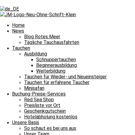
Schlagwort: Grüße
Schlagwort: Grüße
Home
News
Blog Rotes Meer
Tägliche Tauchausfahrten
Blog Rotes Meer
Tauchen
Ausbildung
Viele liebe Geburtstagsgrüße an Ute
Schnuppertauchen
Beginnerausbildung
Viele liebe Geburtstagsgrüße an Ute Viele liebe Geburtstagsgrüße geh
Weiterbildung
Weiterlesen »
Tauchen für Wieder- und Neueinsteiger
9. Juni 2024
1 Kommentar
Tauchen für erfahrene Taucher
Minisafari
Blog Rotes Meer
Buchung-Preise-Services
Red Sea Shop
Für Ute alles Liebe zum Geburtstag!
Preisliste vor Ort
Geschenkgutschein
Für Ute alles Liebe zum Geburtstag! Mit einem ganz herzlichen Gebur
Hotelabholung kostenlos
Unsere Basis
Weiterlesen »
So schaut es bei uns aus
9. Juni 2023
2 Kommentare
Unser Team