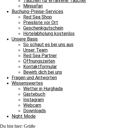
Tauchen für erfahrene Taucher
Minisafari
Weiterlesen »
Buchung-Preise-Services
24. Dezember 2021
Keine Kommentare
Red Sea Shop
Preisliste vor Ort
Blog Rotes Meer
Geschenkgutschein
Hotelabholung kostenlos
Geburtstagsküsse gehen raus an Ute
Unsere Basis
So schaut es bei uns aus
Geburtstagsküsse gehen raus an Ute Unser Geburtstagskind des heutige
Unser Team
Red Sea Partner
Weiterlesen »
Öffnungszeiten
9. Juni 2021
Keine Kommentare
Kontaktformular
Bewirb dich bei uns
Blog Rotes Meer
Fragen und Antworten
Wissenswertes
Ein extra schönes Wochenende vom Roten Meer
Wetter in Hurghada
Gästebuch
Ein extra schönes Wochenende vom Roten Meer wünschen wir euch. 
Instagram
Weiterlesen »
Webcam
17. Juli 2020
Keine Kommentare
Downloads
Night Mode
Impressum
Datenschutz
Du bist hier:
Grüße