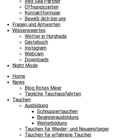
Red Sea Partner
Liebe Ute, wir wünschen Dir heute alles nur erdenklich Liebe und G
Öffnungszeiten
Kontaktformular
Dein ganzes Team von James & Mac
Bewirb dich bei uns
Fragen und Antworten
Geburtstagsküsse gehen raus an Ute, Ägypten, Rotes Meer, Hurghad
Wissenswertes
Wetter in Hurghada
Archiv
Gästebuch
Instagram
Archiv
Webcam
0
Downloads
Ehrentag
Geburtstag
Geburtstagsküsse
Grüße
Ute
Night Mode
Schreibe einen Kommentar
Home
News
Deine E-Mail-Adresse wird nicht veröffentlicht.
Erforderliche Felder 
Blog Rotes Meer
Tägliche Tauchausfahrten
Tauchen
Ausbildung
Schnuppertauchen
Beginnerausbildung
Weiterbildung
Tauchen für Wieder- und Neueinsteiger
Kommentar
*
Tauchen für erfahrene Taucher