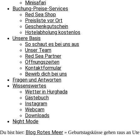
Minisafari
Name
*
Buchung-Preise-Services
Red Sea Shop
E-Mail
*
Preisliste vor Ort
Geschenkgutschein
Website
Hotelabholung kostenlos
Unsere Basis
So schaut es bei uns aus
Unser Team
Impressum
Red Sea Partner
Datenschutz
Öffnungszeiten
Kontakt
Kontaktformular
Stellenangebote / Jobsuche
Bewirb dich bei uns
Red Sea Partner
Fragen und Antworten
Red Sea Shop
Wissenswertes
Wetter in Hurghada
News
Gästebuch
Unsere Basis
Instagram
Tauchen
Webcam
Fragen und Antworten
Downloads
Envelope
Facebook
Youtube
Instagram
Night Mode
James & Mac Diving Center
Blog Rotes Meer
Du bist hier:
»
Geburtstagsküsse gehen raus an Ute
Giftun Azur Resort