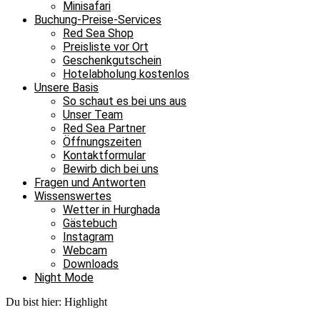
Minisafari
Buchung-Preise-Services
Red Sea Shop
Preisliste vor Ort
Geschenkgutschein
Hotelabholung kostenlos
Unsere Basis
So schaut es bei uns aus
Unser Team
Red Sea Partner
Öffnungszeiten
Kontaktformular
Bewirb dich bei uns
Fragen und Antworten
Wissenswertes
Wetter in Hurghada
Gästebuch
Instagram
Webcam
Downloads
Night Mode
Du bist hier:
Highlight