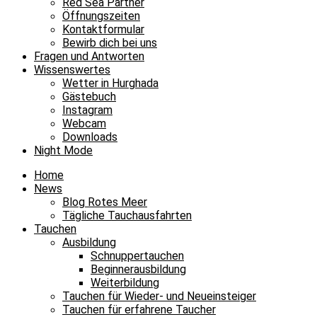
Red Sea Partner
Öffnungszeiten
Kontaktformular
Bewirb dich bei uns
Fragen und Antworten
Wissenswertes
Wetter in Hurghada
Gästebuch
Instagram
Webcam
Downloads
Night Mode
Home
News
Blog Rotes Meer
Tägliche Tauchausfahrten
Tauchen
Ausbildung
Schnuppertauchen
Beginnerausbildung
Weiterbildung
Tauchen für Wieder- und Neueinsteiger
Tauchen für erfahrene Taucher