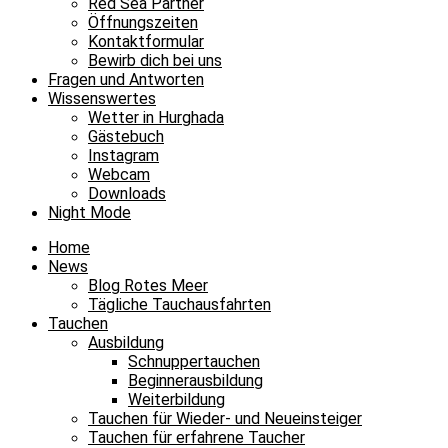
Red Sea Partner
Öffnungszeiten
Kontaktformular
Bewirb dich bei uns
Fragen und Antworten
Wissenswertes
Wetter in Hurghada
Gästebuch
Instagram
Webcam
Downloads
Night Mode
Home
News
Blog Rotes Meer
Tägliche Tauchausfahrten
Tauchen
Ausbildung
Schnuppertauchen
Beginnerausbildung
Weiterbildung
Tauchen für Wieder- und Neueinsteiger
Tauchen für erfahrene Taucher