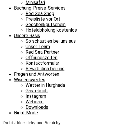
Minisafari
Buchung-Preise-Services
Red Sea Shop
Preisliste vor Ort
Geschenkgutschein
Hotelabholung kostenlos
Unsere Basis
So schaut es bei uns aus
Unser Team
Red Sea Partner
Öffnungszeiten
Kontaktformular
Bewirb dich bei uns
Fragen und Antworten
Wissenswertes
Wetter in Hurghada
Gästebuch
Instagram
Webcam
Downloads
Night Mode
Du bist hier:
Itchy und Scratchy