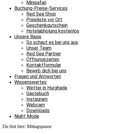
Minisafari
Buchung-Preise-Services
Red Sea Shop
Preisliste vor Ort
Geschenkgutschein
Hotelabholung kostenlos
Unsere Basis
So schaut es bei uns aus
Unser Team
Red Sea Partner
Öffnungszeiten
Kontaktformular
Bewirb dich bei uns
Fragen und Antworten
Wissenswertes
Wetter in Hurghada
Gästebuch
Instagram
Webcam
Downloads
Night Mode
Du bist hier:
Mittagspause