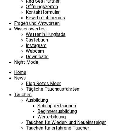
Red Sea Partner
Öffnungszeiten
Kontaktformular
Bewirb dich bei uns
Fragen und Antworten
Wissenswertes
Wetter in Hurghada
Gästebuch
Instagram
Webcam
Downloads
Night Mode
Home
News
Blog Rotes Meer
Tägliche Tauchausfahrten
Tauchen
Ausbildung
Schnuppertauchen
Beginnerausbildung
Weiterbildung
Tauchen für Wieder- und Neueinsteiger
Tauchen für erfahrene Taucher