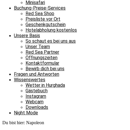
Minisafari
Buchung-Preise-Services
Red Sea Shop
Preisliste vor Ort
Geschenkgutschein
Hotelabholung kostenlos
Unsere Basis
So schaut es bei uns aus
Unser Team
Red Sea Partner
Öffnungszeiten
Kontaktformular
Bewirb dich bei uns
Fragen und Antworten
Wissenswertes
Wetter in Hurghada
Gästebuch
Instagram
Webcam
Downloads
Night Mode
Du bist hier:
Napoleon