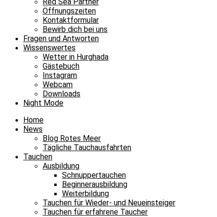
Red Sea Partner
Öffnungszeiten
Kontaktformular
Bewirb dich bei uns
Fragen und Antworten
Wissenswertes
Wetter in Hurghada
Gästebuch
Instagram
Webcam
Downloads
Night Mode
Home
News
Blog Rotes Meer
Tägliche Tauchausfahrten
Tauchen
Ausbildung
Schnuppertauchen
Beginnerausbildung
Weiterbildung
Tauchen für Wieder- und Neueinsteiger
Tauchen für erfahrene Taucher