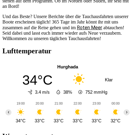
stehen auf dem Programm. Ob im Norden oder Süden, ihr seid mit
an Bord!
Und das Beste? Unsere Berichte über die Tauchausfahrten unserer
Boote erscheinen täglich! 365 Tage im Jahr könnt ihr mit uns
Roten Meer
zusammen auf die Reise gehen und im
abtauchen!
Seid dabei und lasst euch immer wieder aufs Neue verzaubern.
Willkommen zu unseren täglichen Tauchausfahrten!
Lufttemperatur
Hurghada
34°C
Klar
3.4 m/s
38%
752
mmHg
19:00
20:00
21:00
22:00
23:00
00:00
01
‹
›
34°C
33°C
33°C
33°C
33°C
32°C
31