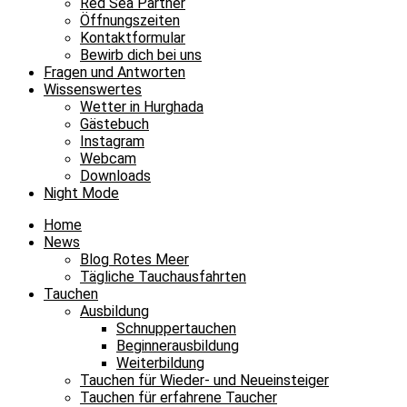
Red Sea Partner
Öffnungszeiten
Kontaktformular
Bewirb dich bei uns
Fragen und Antworten
Wissenswertes
Wetter in Hurghada
Gästebuch
Instagram
Webcam
Downloads
Night Mode
Home
News
Blog Rotes Meer
Tägliche Tauchausfahrten
Tauchen
Ausbildung
Schnuppertauchen
Beginnerausbildung
Weiterbildung
Tauchen für Wieder- und Neueinsteiger
Tauchen für erfahrene Taucher