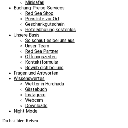
Minisafari
Buchung-Preise-Services
Red Sea Shop
Preisliste vor Ort
Geschenkgutschein
Hotelabholung kostenlos
Unsere Basis
So schaut es bei uns aus
Unser Team
Red Sea Partner
Öffnungszeiten
Kontaktformular
Bewirb dich bei uns
Fragen und Antworten
Wissenswertes
Wetter in Hurghada
Gästebuch
Instagram
Webcam
Downloads
Night Mode
Du bist hier:
Reisen