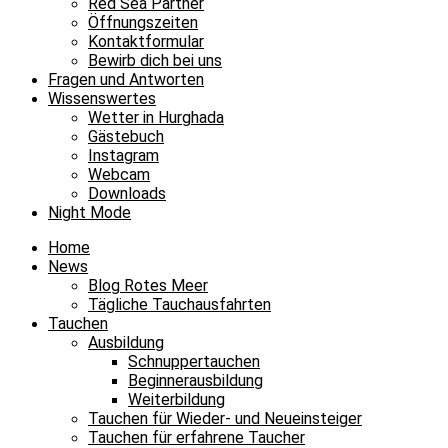
Red Sea Partner
Öffnungszeiten
Kontaktformular
Bewirb dich bei uns
Fragen und Antworten
Wissenswertes
Wetter in Hurghada
Gästebuch
Instagram
Webcam
Downloads
Night Mode
Home
News
Blog Rotes Meer
Tägliche Tauchausfahrten
Tauchen
Ausbildung
Schnuppertauchen
Beginnerausbildung
Weiterbildung
Tauchen für Wieder- und Neueinsteiger
Tauchen für erfahrene Taucher