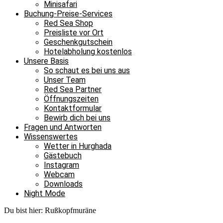
Minisafari
Buchung-Preise-Services
Red Sea Shop
Preisliste vor Ort
Geschenkgutschein
Hotelabholung kostenlos
Unsere Basis
So schaut es bei uns aus
Unser Team
Red Sea Partner
Öffnungszeiten
Kontaktformular
Bewirb dich bei uns
Fragen und Antworten
Wissenswertes
Wetter in Hurghada
Gästebuch
Instagram
Webcam
Downloads
Night Mode
Du bist hier:
Rußkopfmuräne