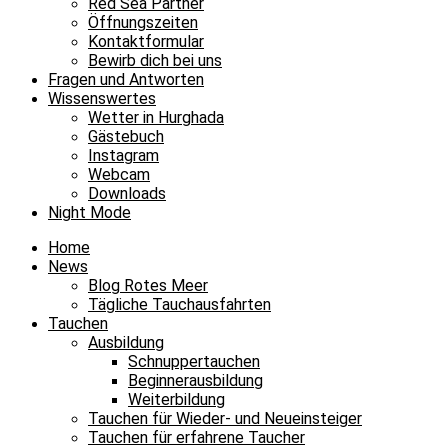
Red Sea Partner
Öffnungszeiten
Kontaktformular
Bewirb dich bei uns
Fragen und Antworten
Wissenswertes
Wetter in Hurghada
Gästebuch
Instagram
Webcam
Downloads
Night Mode
Home
News
Blog Rotes Meer
Tägliche Tauchausfahrten
Tauchen
Ausbildung
Schnuppertauchen
Beginnerausbildung
Weiterbildung
Tauchen für Wieder- und Neueinsteiger
Tauchen für erfahrene Taucher