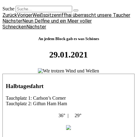
Suche
Zurück
Voriger
Weißspitzenriffhai überrascht unsere Taucher
Nächster
Neun Delfine und ein Meer voller
Schnecken
Nächster
An jedem Block gab es was Schönes
29.01.2021
Halbtagesfahrt
Tauchplatz 1: Carlson’s Corner
Tauchplatz 2: Giftun Ham Ham
36° |
29°
Abu Salama