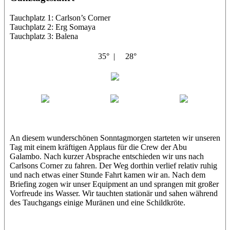
Tauchplatz 1: Carlson’s Corner
Tauchplatz 2: Erg Somaya
Tauchplatz 3: Balena
35° |
28°
Abu Galambo
Jamie
MoMo
Loris
An diesem wunderschönen Sonntagmorgen starteten wir unseren
Tag mit einem kräftigen Applaus für die Crew der Abu
Galambo. Nach kurzer Absprache entschieden wir uns nach
Carlsons Corner zu fahren. Der Weg dorthin verlief relativ ruhig
und nach etwas einer Stunde Fahrt kamen wir an. Nach dem
Briefing zogen wir unser Equipment an und sprangen mit großer
Vorfreude ins Wasser. Wir tauchten stationär und sahen während
des Tauchgangs einige Muränen und eine Schildkröte.