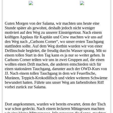
Jasmin (JJ)
Sandra
Guten Morgen von der Salama, wir machten uns heute eine
Stunde später als gewohnt, deshalb jedoch nicht weniger
motiviert auf den Weg zu unserer Einsteigertour. Nach einem
kräftigen Applaus für Kapitän und Crew machten wir uns auf
den Weg nach „Carlsons Corner“, wo unser ersten Tauchgang
stattfinden sollte. Auf dem Weg dorthin wurden wir von einer
Delfinschule begleitet, die freudig durchs Wasser sprang. Mit so
einem tollen Start in den Tag kann es ja nur so weiter gehen. In
Carlsons Corner teilten wir uns in zwei Gruppen auf, die einen
wollten einen Drift machen, die anderen entschieden sich für
einen stationären Tauchgang, darunter auch der OWD-Kurs von
JJ. Nach einem tollen Tauchgang in dem wir Feuerfische,
Muränen, Teppich-Krokodilfisch und vielen weiteren Schwärme
bewundert hatten. Führte uns unser Weg am farbenfrohen Riff
vorbei zurück zur Salama.
Dort angekommen, wurden wir bereits erwartet, denn der Tisch
war schon gedeckt. Nach einem leckeren Mittagessen machten