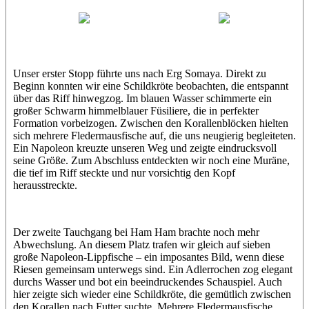
Abu Scharara
Wael
Eric
Unser erster Stopp führte uns nach Erg Somaya. Direkt zu
Beginn konnten wir eine Schildkröte beobachten, die entspannt
über das Riff hinwegzog. Im blauen Wasser schimmerte ein
großer Schwarm himmelblauer Füsiliere, die in perfekter
Formation vorbeizogen. Zwischen den Korallenblöcken hielten
sich mehrere Fledermausfische auf, die uns neugierig begleiteten.
Ein Napoleon kreuzte unseren Weg und zeigte eindrucksvoll
seine Größe. Zum Abschluss entdeckten wir noch eine Muräne,
die tief im Riff steckte und nur vorsichtig den Kopf
herausstreckte.
Der zweite Tauchgang bei Ham Ham brachte noch mehr
Abwechslung. An diesem Platz trafen wir gleich auf sieben
große Napoleon-Lippfische – ein imposantes Bild, wenn diese
Riesen gemeinsam unterwegs sind. Ein Adlerrochen zog elegant
durchs Wasser und bot ein beeindruckendes Schauspiel. Auch
hier zeigte sich wieder eine Schildkröte, die gemütlich zwischen
den Korallen nach Futter suchte. Mehrere Fledermausfische