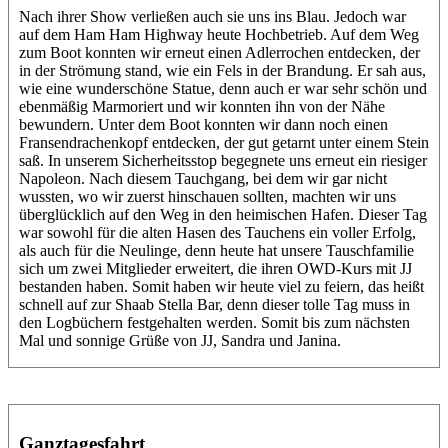
Nach ihrer Show verließen auch sie uns ins Blau. Jedoch war
auf dem Ham Ham Highway heute Hochbetrieb. Auf dem Weg
zum Boot konnten wir erneut einen Adlerrochen entdecken, der
in der Strömung stand, wie ein Fels in der Brandung. Er sah aus,
wie eine wunderschöne Statue, denn auch er war sehr schön und
ebenmäßig Marmoriert und wir konnten ihn von der Nähe
bewundern. Unter dem Boot konnten wir dann noch einen
Fransendrachenkopf entdecken, der gut getarnt unter einem Stein
saß. In unserem Sicherheitsstop begegnete uns erneut ein riesiger
Napoleon. Nach diesem Tauchgang, bei dem wir gar nicht
wussten, wo wir zuerst hinschauen sollten, machten wir uns
überglücklich auf den Weg in den heimischen Hafen. Dieser Tag
war sowohl für die alten Hasen des Tauchens ein voller Erfolg,
als auch für die Neulinge, denn heute hat unsere Tauschfamilie
sich um zwei Mitglieder erweitert, die ihren OWD-Kurs mit JJ
bestanden haben. Somit haben wir heute viel zu feiern, das heißt
schnell auf zur Shaab Stella Bar, denn dieser tolle Tag muss in
den Logbüchern festgehalten werden. Somit bis zum nächsten
Mal und sonnige Grüße von JJ, Sandra und Janina.
Ganztagesfahrt