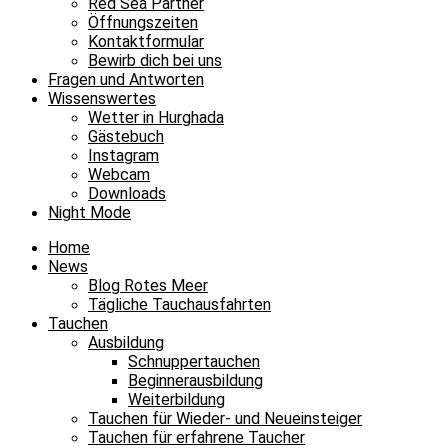
Red Sea Partner
Öffnungszeiten
Kontaktformular
Bewirb dich bei uns
Fragen und Antworten
Wissenswertes
Wetter in Hurghada
Gästebuch
Instagram
Webcam
Downloads
Night Mode
Home
News
Blog Rotes Meer
Tägliche Tauchausfahrten
Tauchen
Ausbildung
Schnuppertauchen
Beginnerausbildung
Weiterbildung
Tauchen für Wieder- und Neueinsteiger
Tauchen für erfahrene Taucher