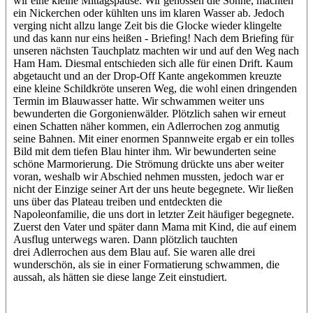
wir eine kleine Mittagspause. Wir genossen die Sonne, machten
ein Nickerchen oder kühlten uns im klaren Wasser ab. Jedoch
verging nicht allzu lange Zeit bis die Glocke wieder klingelte
und das kann nur eins heißen - Briefing! Nach dem Briefing für
unseren nächsten Tauchplatz machten wir und auf den Weg nach
Ham Ham. Diesmal entschieden sich alle für einen Drift. Kaum
abgetaucht und an der Drop-Off Kante angekommen kreuzte
eine kleine Schildkröte unseren Weg, die wohl einen dringenden
Termin im Blauwasser hatte. Wir schwammen weiter uns
bewunderten die Gorgonienwälder. Plötzlich sahen wir erneut
einen Schatten näher kommen, ein Adlerrochen zog anmutig
seine Bahnen. Mit einer enormen Spannweite ergab er ein tolles
Bild mit dem tiefen Blau hinter ihm. Wir bewunderten seine
schöne Marmorierung. Die Strömung drückte uns aber weiter
voran, weshalb wir Abschied nehmen mussten, jedoch war er
nicht der Einzige seiner Art der uns heute begegnete. Wir ließen
uns über das Plateau treiben und entdeckten die
Napoleonfamilie, die uns dort in letzter Zeit häufiger begegnete.
Zuerst den Vater und später dann Mama mit Kind, die auf einem
Ausflug unterwegs waren. Dann plötzlich tauchten
drei Adlerrochen aus dem Blau auf. Sie waren alle drei
wunderschön, als sie in einer Formatierung schwammen, die
aussah, als hätten sie diese lange Zeit einstudiert.