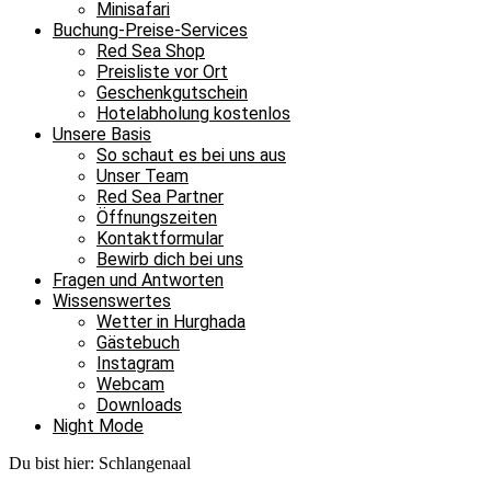
Minisafari
Buchung-Preise-Services
Red Sea Shop
Preisliste vor Ort
Geschenkgutschein
Hotelabholung kostenlos
Unsere Basis
So schaut es bei uns aus
Unser Team
Red Sea Partner
Öffnungszeiten
Kontaktformular
Bewirb dich bei uns
Fragen und Antworten
Wissenswertes
Wetter in Hurghada
Gästebuch
Instagram
Webcam
Downloads
Night Mode
Du bist hier:
Schlangenaal