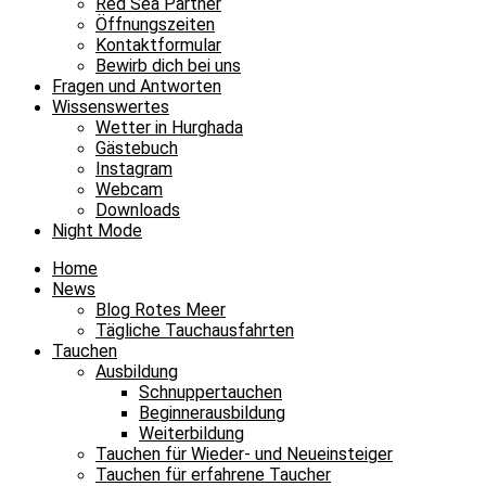
Red Sea Partner
Öffnungszeiten
Kontaktformular
Bewirb dich bei uns
Fragen und Antworten
Wissenswertes
Wetter in Hurghada
Gästebuch
Instagram
Webcam
Downloads
Night Mode
Home
News
Blog Rotes Meer
Tägliche Tauchausfahrten
Tauchen
Ausbildung
Schnuppertauchen
Beginnerausbildung
Weiterbildung
Tauchen für Wieder- und Neueinsteiger
Tauchen für erfahrene Taucher