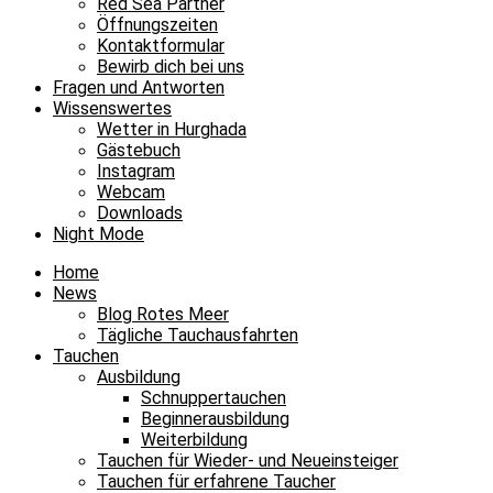
Red Sea Partner
Öffnungszeiten
Kontaktformular
Bewirb dich bei uns
Fragen und Antworten
Wissenswertes
Wetter in Hurghada
Gästebuch
Instagram
Webcam
Downloads
Night Mode
Home
News
Blog Rotes Meer
Tägliche Tauchausfahrten
Tauchen
Ausbildung
Schnuppertauchen
Beginnerausbildung
Weiterbildung
Tauchen für Wieder- und Neueinsteiger
Tauchen für erfahrene Taucher