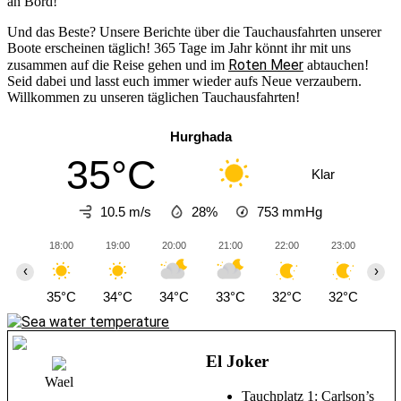
an Bord!
Und das Beste? Unsere Berichte über die Tauchausfahrten unserer
Boote erscheinen täglich! 365 Tage im Jahr könnt ihr mit uns
Roten Meer
zusammen auf die Reise gehen und im
abtauchen!
Seid dabei und lasst euch immer wieder aufs Neue verzaubern.
Willkommen zu unseren täglichen Tauchausfahrten!
Hurghada
35°C
Klar
10.5 m/s
28%
753
mmHg
18:00
19:00
20:00
21:00
22:00
23:00
00
‹
›
35°C
34°C
34°C
33°C
32°C
32°C
32
El Joker
Wael
Tauchplatz 1: Carlson’s