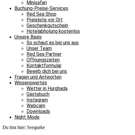
Minisafari
Buchung-Preise-Services
Red Sea Shop
Preisliste vor Ort
Geschenkgutschein
Hotelabholung kostenlos
Unsere Basis
So schaut es bei uns aus
Unser Team
Red Sea Partner
Öffnungszeiten
Kontaktformular
Bewirb dich bei uns
Fragen und Antworten
Wissenswertes
Wetter in Hurghada
Gästebuch
Instagram
Webcam
Downloads
Night Mode
Du bist hier:
Seegurke