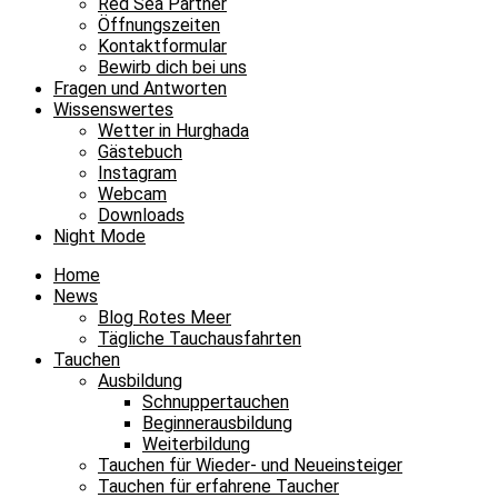
Red Sea Partner
Öffnungszeiten
Kontaktformular
Bewirb dich bei uns
Fragen und Antworten
Wissenswertes
Wetter in Hurghada
Gästebuch
Instagram
Webcam
Downloads
Night Mode
Home
News
Blog Rotes Meer
Tägliche Tauchausfahrten
Tauchen
Ausbildung
Schnuppertauchen
Beginnerausbildung
Weiterbildung
Tauchen für Wieder- und Neueinsteiger
Tauchen für erfahrene Taucher