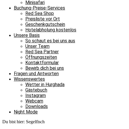
Minisafari
Buchung-Preise-Services
Red Sea Shop
Preisliste vor Ort
Geschenkgutschein
Hotelabholung kostenlos
Unsere Basis
So schaut es bei uns aus
Unser Team
Red Sea Partner
Öffnungszeiten
Kontaktformular
Bewirb dich bei uns
Fragen und Antworten
Wissenswertes
Wetter in Hurghada
Gästebuch
Instagram
Webcam
Downloads
Night Mode
Du bist hier:
Segelfisch