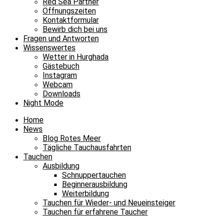
Red Sea Partner
Öffnungszeiten
Kontaktformular
Bewirb dich bei uns
Fragen und Antworten
Wissenswertes
Wetter in Hurghada
Gästebuch
Instagram
Webcam
Downloads
Night Mode
Home
News
Blog Rotes Meer
Tägliche Tauchausfahrten
Tauchen
Ausbildung
Schnuppertauchen
Beginnerausbildung
Weiterbildung
Tauchen für Wieder- und Neueinsteiger
Tauchen für erfahrene Taucher