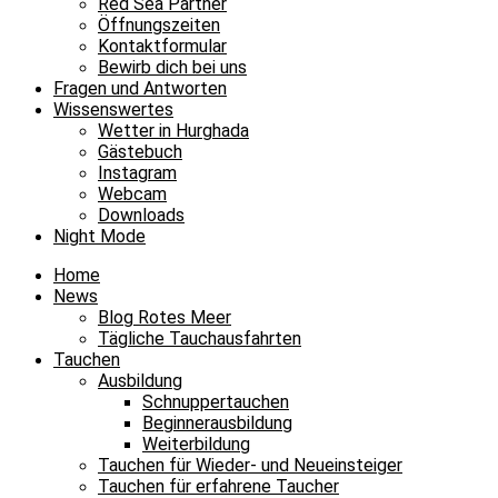
Red Sea Partner
Öffnungszeiten
Kontaktformular
Bewirb dich bei uns
Fragen und Antworten
Wissenswertes
Wetter in Hurghada
Gästebuch
Instagram
Webcam
Downloads
Night Mode
Home
News
Blog Rotes Meer
Tägliche Tauchausfahrten
Tauchen
Ausbildung
Schnuppertauchen
Beginnerausbildung
Weiterbildung
Tauchen für Wieder- und Neueinsteiger
Tauchen für erfahrene Taucher