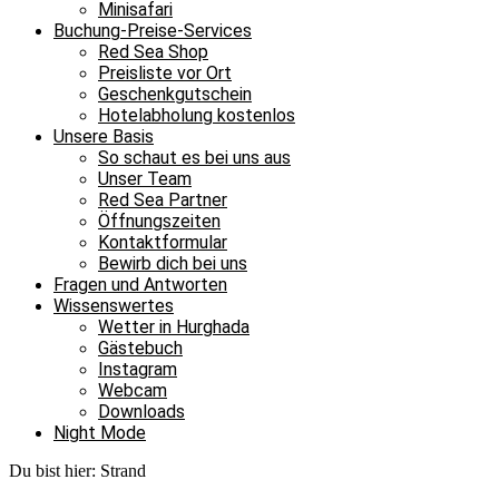
Minisafari
Buchung-Preise-Services
Red Sea Shop
Preisliste vor Ort
Geschenkgutschein
Hotelabholung kostenlos
Unsere Basis
So schaut es bei uns aus
Unser Team
Red Sea Partner
Öffnungszeiten
Kontaktformular
Bewirb dich bei uns
Fragen und Antworten
Wissenswertes
Wetter in Hurghada
Gästebuch
Instagram
Webcam
Downloads
Night Mode
Du bist hier:
Strand