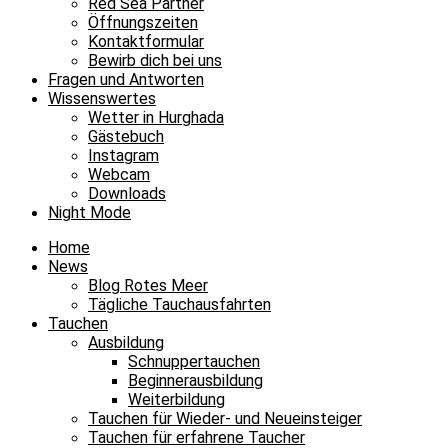
Red Sea Partner
Öffnungszeiten
Kontaktformular
Bewirb dich bei uns
Fragen und Antworten
Wissenswertes
Wetter in Hurghada
Gästebuch
Instagram
Webcam
Downloads
Night Mode
Home
News
Blog Rotes Meer
Tägliche Tauchausfahrten
Tauchen
Ausbildung
Schnuppertauchen
Beginnerausbildung
Weiterbildung
Tauchen für Wieder- und Neueinsteiger
Tauchen für erfahrene Taucher