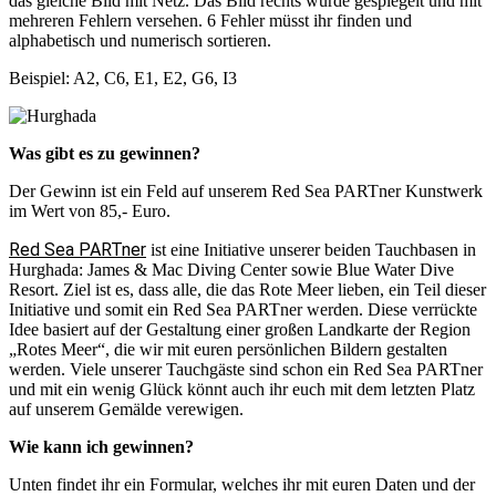
das gleiche Bild mit Netz. Das Bild rechts wurde gespiegelt und mit
mehreren Fehlern versehen. 6 Fehler müsst ihr finden und
alphabetisch und numerisch sortieren.
Beispiel: A2, C6, E1, E2, G6, I3
Was gibt es zu gewinnen?
Der Gewinn ist ein Feld auf unserem Red Sea PARTner Kunstwerk
im Wert von 85,- Euro.
Red Sea PARTner
ist eine Initiative unserer beiden Tauchbasen in
Hurghada: James & Mac Diving Center sowie Blue Water Dive
Resort. Ziel ist es, dass alle, die das Rote Meer lieben, ein Teil dieser
Initiative und somit ein Red Sea PARTner werden. Diese verrückte
Idee basiert auf der Gestaltung einer großen Landkarte der Region
„Rotes Meer“, die wir mit euren persönlichen Bildern gestalten
werden. Viele unserer Tauchgäste sind schon ein Red Sea PARTner
und mit ein wenig Glück könnt auch ihr euch mit dem letzten Platz
auf unserem Gemälde verewigen.
Wie kann ich gewinnen?
Unten findet ihr ein Formular, welches ihr mit euren Daten und der