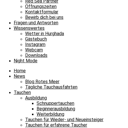
Red Sea Partner
Öffnungszeiten
Kontaktformular
Bewirb dich bei uns
Fragen und Antworten
Wissenswertes
Wetter in Hurghada
Gästebuch
Instagram
Webcam
Downloads
Night Mode
Home
News
Blog Rotes Meer
Tägliche Tauchausfahrten
Tauchen
Ausbildung
Schnuppertauchen
Beginnerausbildung
Weiterbildung
Tauchen für Wieder- und Neueinsteiger
Tauchen für erfahrene Taucher