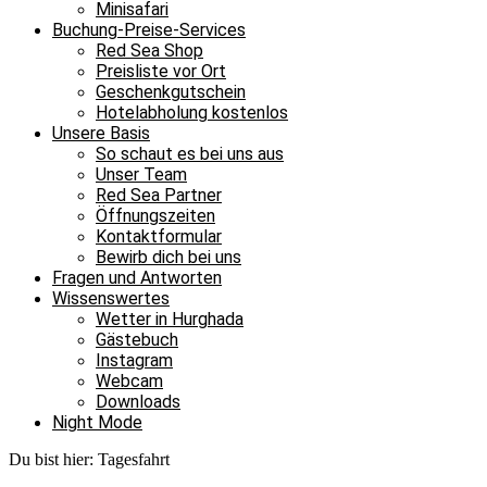
Minisafari
Buchung-Preise-Services
Red Sea Shop
Preisliste vor Ort
Geschenkgutschein
Hotelabholung kostenlos
Unsere Basis
So schaut es bei uns aus
Unser Team
Red Sea Partner
Öffnungszeiten
Kontaktformular
Bewirb dich bei uns
Fragen und Antworten
Wissenswertes
Wetter in Hurghada
Gästebuch
Instagram
Webcam
Downloads
Night Mode
Du bist hier:
Tagesfahrt