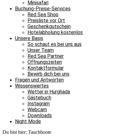
Minisafari
Buchung-Preise-Services
Red Sea Shop
Preisliste vor Ort
Geschenkgutschein
Hotelabholung kostenlos
Unsere Basis
So schaut es bei uns aus
Unser Team
Red Sea Partner
Öffnungszeiten
Kontaktformular
Bewirb dich bei uns
Fragen und Antworten
Wissenswertes
Wetter in Hurghada
Gästebuch
Instagram
Webcam
Downloads
Night Mode
Du bist hier:
Tauchboote