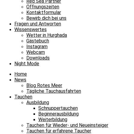
Red Sea Partner
Öffnungszeiten
Kontaktformular
Bewirb dich bei uns
Fragen und Antworten
Wissenswertes
Wetter in Hurghada
Gästebuch
Instagram
Webcam
Downloads
Night Mode
Home
News
Blog Rotes Meer
Tägliche Tauchausfahrten
Tauchen
Ausbildung
Schnuppertauchen
Beginnerausbildung
Weiterbildung
Tauchen für Wieder- und Neueinsteiger
Tauchen für erfahrene Taucher