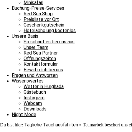
Minisafari
Buchung-Preise-Services
Red Sea Shop
Preisliste vor Ort
Geschenkgutschein
Hotelabholung kostenlos
Unsere Basis
So schaut es bei uns aus
Unser Team
Red Sea Partner
Öffnungszeiten
Kontaktformular
Bewirb dich bei uns
Fragen und Antworten
Wissenswertes
Wetter in Hurghada
Gästebuch
Unsere Berichte über die Tauchausfahrten unserer Boote erscheinen 
Instagram
immer wieder aufs Neue verzaubern. Auch morgen könnt ihr wieder da
Webcam
Downloads
Teamarbeit beschert uns einen tollen Tag, Ägypten, Rotes Meer, Hur
Night Mode
Genehmigung von unseren Fotografen: Sven Kahlbrock, salzeproducti
Tägliche Tauchausfahrten
Du bist hier:
»
Teamarbeit beschert uns e
Archiv