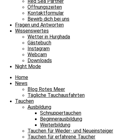
Red Sea Partner
Öffnungszeiten
Kontaktformular
Bewirb dich bei uns
Fragen und Antworten
Wissenswertes
Wetter in Hurghada
Gästebuch
Instagram
Webcam
Downloads
Night Mode
Home
News
Blog Rotes Meer
Tägliche Tauchausfahrten
Tauchen
Ausbildung
Schnuppertauchen
Beginnerausbildung
Weiterbildung
Tauchen für Wieder- und Neueinsteiger
Tauchen für erfahrene Taucher