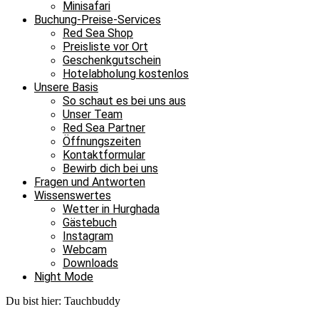
Minisafari
Buchung-Preise-Services
Red Sea Shop
Preisliste vor Ort
Geschenkgutschein
Hotelabholung kostenlos
Unsere Basis
So schaut es bei uns aus
Unser Team
Red Sea Partner
Öffnungszeiten
Kontaktformular
Bewirb dich bei uns
Fragen und Antworten
Wissenswertes
Wetter in Hurghada
Gästebuch
Instagram
Webcam
Downloads
Night Mode
Du bist hier:
Tauchbuddy