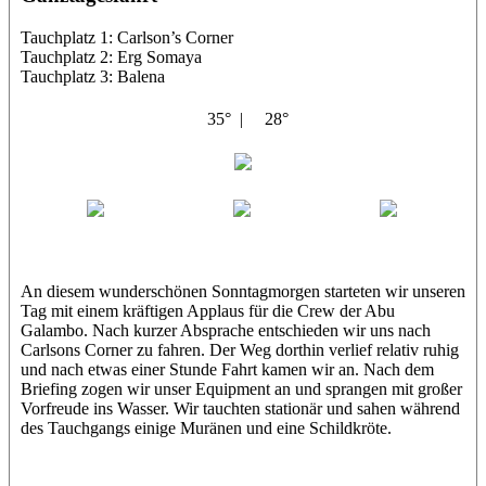
Tauchplatz 1: Carlson’s Corner
Tauchplatz 2: Erg Somaya
Tauchplatz 3: Balena
35° |
28°
Abu Galambo
Jamie
MoMo
Loris
An diesem wunderschönen Sonntagmorgen starteten wir unseren
Tag mit einem kräftigen Applaus für die Crew der Abu
Galambo. Nach kurzer Absprache entschieden wir uns nach
Carlsons Corner zu fahren. Der Weg dorthin verlief relativ ruhig
und nach etwas einer Stunde Fahrt kamen wir an. Nach dem
Briefing zogen wir unser Equipment an und sprangen mit großer
Vorfreude ins Wasser. Wir tauchten stationär und sahen während
des Tauchgangs einige Muränen und eine Schildkröte.