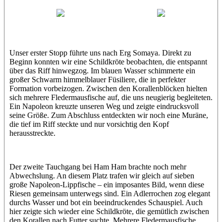
Abu Scharara
Wael
Eric
Unser erster Stopp führte uns nach Erg Somaya. Direkt zu
Beginn konnten wir eine Schildkröte beobachten, die entspannt
über das Riff hinwegzog. Im blauen Wasser schimmerte ein
großer Schwarm himmelblauer Füsiliere, die in perfekter
Formation vorbeizogen. Zwischen den Korallenblöcken hielten
sich mehrere Fledermausfische auf, die uns neugierig begleiteten.
Ein Napoleon kreuzte unseren Weg und zeigte eindrucksvoll
seine Größe. Zum Abschluss entdeckten wir noch eine Muräne,
die tief im Riff steckte und nur vorsichtig den Kopf
herausstreckte.
Der zweite Tauchgang bei Ham Ham brachte noch mehr
Abwechslung. An diesem Platz trafen wir gleich auf sieben
große Napoleon-Lippfische – ein imposantes Bild, wenn diese
Riesen gemeinsam unterwegs sind. Ein Adlerrochen zog elegant
durchs Wasser und bot ein beeindruckendes Schauspiel. Auch
hier zeigte sich wieder eine Schildkröte, die gemütlich zwischen
den Korallen nach Futter suchte. Mehrere Fledermausfische