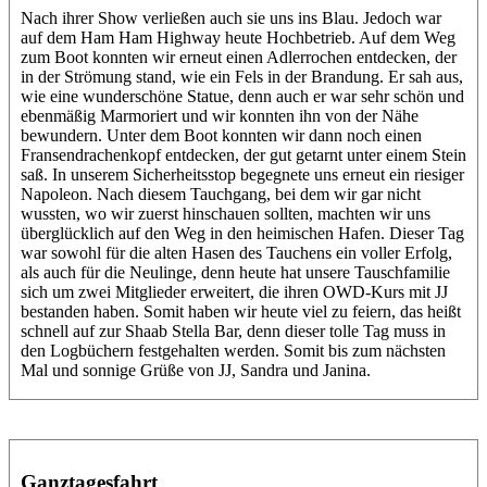
Nach ihrer Show verließen auch sie uns ins Blau. Jedoch war
auf dem Ham Ham Highway heute Hochbetrieb. Auf dem Weg
zum Boot konnten wir erneut einen Adlerrochen entdecken, der
in der Strömung stand, wie ein Fels in der Brandung. Er sah aus,
wie eine wunderschöne Statue, denn auch er war sehr schön und
ebenmäßig Marmoriert und wir konnten ihn von der Nähe
bewundern. Unter dem Boot konnten wir dann noch einen
Fransendrachenkopf entdecken, der gut getarnt unter einem Stein
saß. In unserem Sicherheitsstop begegnete uns erneut ein riesiger
Napoleon. Nach diesem Tauchgang, bei dem wir gar nicht
wussten, wo wir zuerst hinschauen sollten, machten wir uns
überglücklich auf den Weg in den heimischen Hafen. Dieser Tag
war sowohl für die alten Hasen des Tauchens ein voller Erfolg,
als auch für die Neulinge, denn heute hat unsere Tauschfamilie
sich um zwei Mitglieder erweitert, die ihren OWD-Kurs mit JJ
bestanden haben. Somit haben wir heute viel zu feiern, das heißt
schnell auf zur Shaab Stella Bar, denn dieser tolle Tag muss in
den Logbüchern festgehalten werden. Somit bis zum nächsten
Mal und sonnige Grüße von JJ, Sandra und Janina.
Ganztagesfahrt