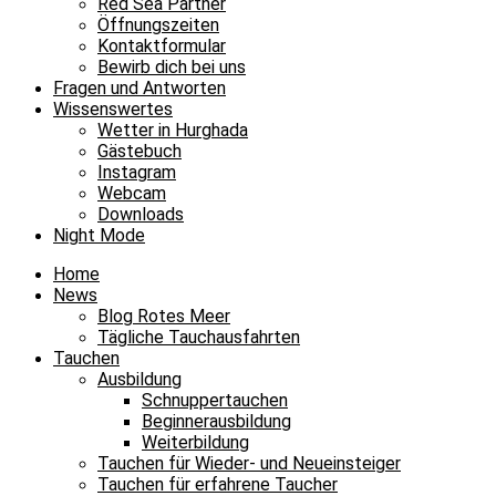
Red Sea Partner
Öffnungszeiten
Kontaktformular
Bewirb dich bei uns
Fragen und Antworten
Wissenswertes
Wetter in Hurghada
Gästebuch
Instagram
Webcam
Downloads
Night Mode
Home
News
Blog Rotes Meer
Tägliche Tauchausfahrten
Tauchen
Ausbildung
Schnuppertauchen
Beginnerausbildung
Weiterbildung
Tauchen für Wieder- und Neueinsteiger
Tauchen für erfahrene Taucher