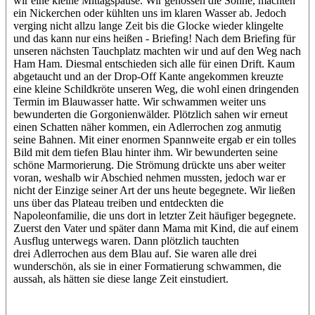
wir eine kleine Mittagspause. Wir genossen die Sonne, machten
ein Nickerchen oder kühlten uns im klaren Wasser ab. Jedoch
verging nicht allzu lange Zeit bis die Glocke wieder klingelte
und das kann nur eins heißen - Briefing! Nach dem Briefing für
unseren nächsten Tauchplatz machten wir und auf den Weg nach
Ham Ham. Diesmal entschieden sich alle für einen Drift. Kaum
abgetaucht und an der Drop-Off Kante angekommen kreuzte
eine kleine Schildkröte unseren Weg, die wohl einen dringenden
Termin im Blauwasser hatte. Wir schwammen weiter uns
bewunderten die Gorgonienwälder. Plötzlich sahen wir erneut
einen Schatten näher kommen, ein Adlerrochen zog anmutig
seine Bahnen. Mit einer enormen Spannweite ergab er ein tolles
Bild mit dem tiefen Blau hinter ihm. Wir bewunderten seine
schöne Marmorierung. Die Strömung drückte uns aber weiter
voran, weshalb wir Abschied nehmen mussten, jedoch war er
nicht der Einzige seiner Art der uns heute begegnete. Wir ließen
uns über das Plateau treiben und entdeckten die
Napoleonfamilie, die uns dort in letzter Zeit häufiger begegnete.
Zuerst den Vater und später dann Mama mit Kind, die auf einem
Ausflug unterwegs waren. Dann plötzlich tauchten
drei Adlerrochen aus dem Blau auf. Sie waren alle drei
wunderschön, als sie in einer Formatierung schwammen, die
aussah, als hätten sie diese lange Zeit einstudiert.