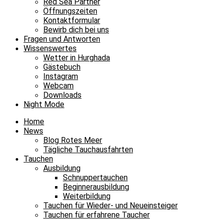
Red Sea Partner
Öffnungszeiten
Kontaktformular
Bewirb dich bei uns
Fragen und Antworten
Wissenswertes
Wetter in Hurghada
Gästebuch
Instagram
Webcam
Downloads
Night Mode
Home
News
Blog Rotes Meer
Tägliche Tauchausfahrten
Tauchen
Ausbildung
Schnuppertauchen
Beginnerausbildung
Weiterbildung
Tauchen für Wieder- und Neueinsteiger
Tauchen für erfahrene Taucher