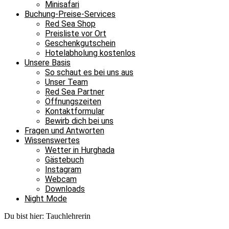
Minisafari
Buchung-Preise-Services
Red Sea Shop
Preisliste vor Ort
Geschenkgutschein
Hotelabholung kostenlos
Unsere Basis
So schaut es bei uns aus
Unser Team
Red Sea Partner
Öffnungszeiten
Kontaktformular
Bewirb dich bei uns
Fragen und Antworten
Wissenswertes
Wetter in Hurghada
Gästebuch
Instagram
Webcam
Downloads
Night Mode
Du bist hier:
Tauchlehrerin