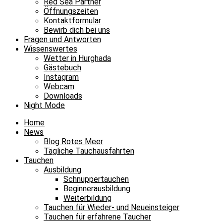
Red Sea Partner
Öffnungszeiten
Kontaktformular
Bewirb dich bei uns
Fragen und Antworten
Wissenswertes
Wetter in Hurghada
Gästebuch
Instagram
Webcam
Downloads
Night Mode
Home
News
Blog Rotes Meer
Tägliche Tauchausfahrten
Tauchen
Ausbildung
Schnuppertauchen
Beginnerausbildung
Weiterbildung
Tauchen für Wieder- und Neueinsteiger
Tauchen für erfahrene Taucher