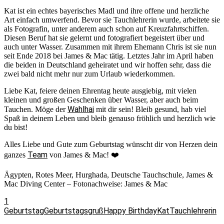
Kat ist ein echtes bayerisches Madl und ihre offene und herzliche
Art einfach umwerfend. Bevor sie Tauchlehrerin wurde, arbeitete sie
als Fotografin, unter anderem auch schon auf Kreuzfahrtschiffen.
Diesen Beruf hat sie gelernt und fotografiert begeistert über und
auch unter Wasser. Zusammen mit ihrem Ehemann Chris ist sie nun
seit Ende 2018 bei James & Mac tätig. Letztes Jahr im April haben
die beiden in Deutschland geheiratet und wir hoffen sehr, dass die
zwei bald nicht mehr nur zum Urlaub wiederkommen.
Liebe Kat, feiere deinen Ehrentag heute ausgiebig, mit vielen
kleinen und großen Geschenken über Wasser, aber auch beim
Wahlhai
Tauchen. Möge der
mit dir sein! Bleib gesund, hab viel
Spaß in deinem Leben und bleib genauso fröhlich und herzlich wie
du bist!
Alles Liebe und Gute zum Geburtstag wünscht dir von Herzen dein
Team
ganzes
von James & Mac! ❤️
Ägypten, Rotes Meer, Hurghada, Deutsche Tauchschule, James &
Mac Diving Center – Fotonachweise: James & Mac
1
Geburtstag
Geburtstagsgruß
Happy Birthday
Kat
Tauchlehrerin