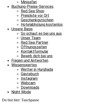
Minisafari
Buchung-Preise-Services
Red Sea Shop
Preisliste vor Ort
Geschenkgutschein
Hotelabholung kostenlos
Unsere Basis
So schaut es bei uns aus
Unser Team
Red Sea Partner
Öffnungszeiten
Kontaktformular
Bewirb dich bei uns
Fragen und Antworten
Wissenswertes
Wetter in Hurghada
Gästebuch
Instagram
Webcam
Downloads
Night Mode
Du bist hier:
Tauchpause