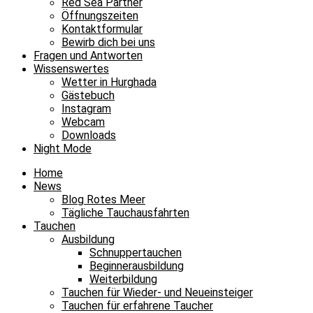
Red Sea Partner
Öffnungszeiten
Kontaktformular
Bewirb dich bei uns
Fragen und Antworten
Wissenswertes
Wetter in Hurghada
Gästebuch
Instagram
Webcam
Downloads
Night Mode
Home
News
Blog Rotes Meer
Tägliche Tauchausfahrten
Tauchen
Ausbildung
Schnuppertauchen
Beginnerausbildung
Weiterbildung
Tauchen für Wieder- und Neueinsteiger
Tauchen für erfahrene Taucher