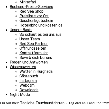
Minisafari
Buchung-Preise-Services
Red Sea Shop
Preisliste vor Ort
Geschenkgutschein
Hotelabholung kostenlos
Unsere Basis
So schaut es bei uns aus
Unser Team
Red Sea Partner
Öffnungszeiten
Kontaktformular
Bewirb dich bei uns
Unsere Berichte über die Tauchausfahrten unserer Boote erscheinen 
Fragen und Antworten
immer wieder aufs Neue verzaubern. Auch morgen könnt ihr wieder da
Wissenswertes
Wetter in Hurghada
Tag drei an Land und immer noch Wind. Ägypten, Rotes Meer, Hur
Gästebuch
Genehmigung von unseren Fotografen: Sven Kahlbrock, salzeproducti
Instagram
Webcam
Archiv
Downloads
Night Mode
Archiv
0
Tägliche Tauchausfahrten
Du bist hier:
»
Tag drei an Land und im
Ausfahrsperre
Ausfahrverbot
Meer zu
Tauchpause