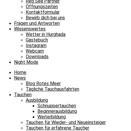
Red Sea Partner
Öffnungszeiten
Kontaktformular
Bewirb dich bei uns
Fragen und Antworten
Wissenswertes
Wetter in Hurghada
Gästebuch
Instagram
Webcam
Downloads
Night Mode
Home
News
Blog Rotes Meer
Tägliche Tauchausfahrten
Tauchen
Ausbildung
Schnuppertauchen
Beginnerausbildung
Weiterbildung
Tauchen für Wieder- und Neueinsteiger
Tauchen für erfahrene Taucher