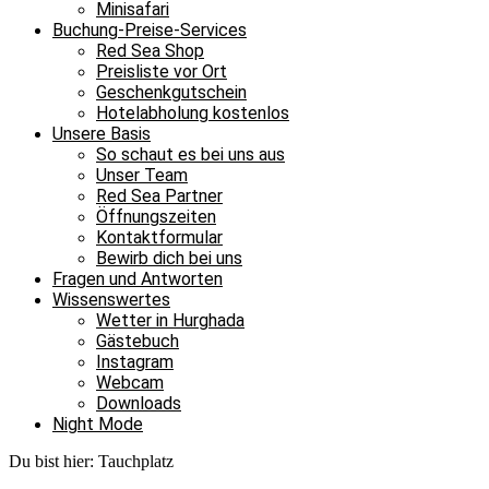
Minisafari
Buchung-Preise-Services
Red Sea Shop
Preisliste vor Ort
Geschenkgutschein
Hotelabholung kostenlos
Unsere Basis
So schaut es bei uns aus
Unser Team
Red Sea Partner
Öffnungszeiten
Kontaktformular
Bewirb dich bei uns
Fragen und Antworten
Wissenswertes
Wetter in Hurghada
Gästebuch
Instagram
Webcam
Downloads
Night Mode
Du bist hier:
Tauchplatz