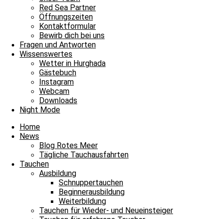
Red Sea Partner
Blog Rotes Meer
Öffnungszeiten
Kontaktformular
Andrej feiert heute seinen Geburtstag
Bewirb dich bei uns
Fragen und Antworten
Andrej feiert heute seinen Geburtstag Schon wieder haben wir einen 
Wissenswertes
Wetter in Hurghada
Weiterlesen »
Gästebuch
12. Juni 2022
3 Kommentare
Instagram
Webcam
Blog Rotes Meer
Downloads
Night Mode
Wir wünschen Nicole einen tollen Geburtstag
Home
Wir wünschen Nicole einen tollen Geburtstag Im Dezember gibt einig
News
Blog Rotes Meer
Weiterlesen »
Tägliche Tauchausfahrten
6. Dezember 2021
1 Kommentar
Tauchen
Ausbildung
Blog Rotes Meer
Schnuppertauchen
Beginnerausbildung
Happy Birthday an Tauchlehrer Andrej
Weiterbildung
Tauchen für Wieder- und Neueinsteiger
Happy Birthday an Tauchlehrer Andrej Heute geht ein fröhliches „Ha