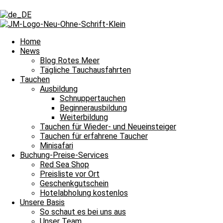
Schlagwort: Team
Schlagwort: Team
Home
News
Blog Rotes Meer
Tägliche Tauchausfahrten
Blog Rotes Meer
Tauchen
Ausbildung
Ein herzliches Happy Birthday für Nicole
Schnuppertauchen
Beginnerausbildung
Ein herzliches Happy Birthday für Nicole Am 6. Dezember heißt es be
Weiterbildung
Weiterlesen »
Tauchen für Wieder- und Neueinsteiger
6. Dezember 2023
3 Kommentare
Tauchen für erfahrene Taucher
Minisafari
Blog Rotes Meer
Buchung-Preise-Services
Red Sea Shop
Einen tollen Geburtstag liebe Nicole
Preisliste vor Ort
Geschenkgutschein
Einen tollen Geburtstag liebe Nicole Der Monat Dezember hält für 
Hotelabholung kostenlos
Unsere Basis
Weiterlesen »
So schaut es bei uns aus
6. Dezember 2022
1 Kommentar
Unser Team