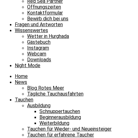
Red Sea Partner
Öffnungszeiten
Kontaktformular
Bewirb dich bei uns
Fragen und Antworten
Wissenswertes
Wetter in Hurghada
Gästebuch
Instagram
Webcam
Downloads
Night Mode
Home
News
Blog Rotes Meer
Tägliche Tauchausfahrten
Tauchen
Ausbildung
Schnuppertauchen
Beginnerausbildung
Weiterbildung
Tauchen für Wieder- und Neueinsteiger
Tauchen für erfahrene Taucher