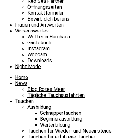
Red Sea Partner
Öffnungszeiten
Kontaktformular
Bewirb dich bei uns
Fragen und Antworten
Wissenswertes
Wetter in Hurghada
Gästebuch
Instagram
Webcam
Downloads
Night Mode
Home
News
Blog Rotes Meer
Tägliche Tauchausfahrten
Tauchen
Ausbildung
Schnuppertauchen
Beginnerausbildung
Weiterbildung
Tauchen für Wieder- und Neueinsteiger
Tauchen für erfahrene Taucher