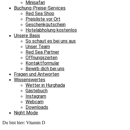
Minisafari
Buchung-Preise-Services
Red Sea Shop
Preisliste vor Ort
Geschenkgutschein
Hotelabholung kostenlos
Unsere Basis
So schaut es bei uns aus
Unser Team
Red Sea Partner
Öffnungszeiten
Kontaktformular
Bewirb dich bei uns
Fragen und Antworten
Wissenswertes
Wetter in Hurghada
Gästebuch
Instagram
Webcam
Downloads
Night Mode
Du bist hier:
Vitamin D