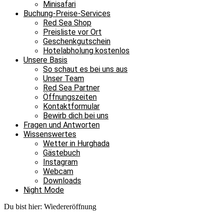
Minisafari
Buchung-Preise-Services
Red Sea Shop
Preisliste vor Ort
Geschenkgutschein
Hotelabholung kostenlos
Unsere Basis
So schaut es bei uns aus
Unser Team
Red Sea Partner
Öffnungszeiten
Kontaktformular
Bewirb dich bei uns
Fragen und Antworten
Wissenswertes
Wetter in Hurghada
Gästebuch
Instagram
Webcam
Downloads
Night Mode
Du bist hier:
Wiedereröffnung