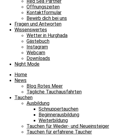
Red Sea Partner
Öffnungszeiten
Kontaktformular
Bewirb dich bei uns
Fragen und Antworten
Wissenswertes
Wetter in Hurghada
Gästebuch
Instagram
Webcam
Downloads
Night Mode
Home
News
Blog Rotes Meer
Tägliche Tauchausfahrten
Tauchen
Ausbildung
Schnuppertauchen
Beginnerausbildung
Weiterbildung
Tauchen für Wieder- und Neueinsteiger
Tauchen für erfahrene Taucher