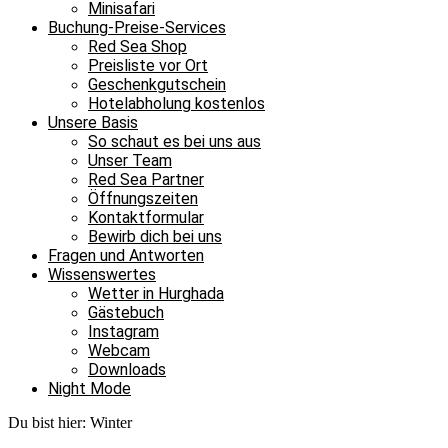
Minisafari
Buchung-Preise-Services
Red Sea Shop
Preisliste vor Ort
Geschenkgutschein
Hotelabholung kostenlos
Unsere Basis
So schaut es bei uns aus
Unser Team
Red Sea Partner
Öffnungszeiten
Kontaktformular
Bewirb dich bei uns
Fragen und Antworten
Wissenswertes
Wetter in Hurghada
Gästebuch
Instagram
Webcam
Downloads
Night Mode
Du bist hier:
Winter