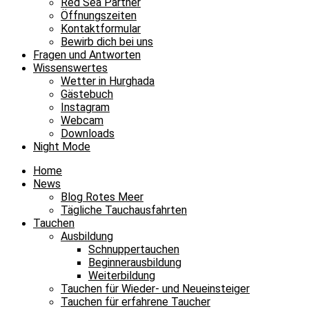
Red Sea Partner
Öffnungszeiten
Kontaktformular
Bewirb dich bei uns
Fragen und Antworten
Wissenswertes
Wetter in Hurghada
Gästebuch
Instagram
Webcam
Downloads
Night Mode
Home
News
Blog Rotes Meer
Tägliche Tauchausfahrten
Tauchen
Ausbildung
Schnuppertauchen
Beginnerausbildung
Weiterbildung
Tauchen für Wieder- und Neueinsteiger
Tauchen für erfahrene Taucher