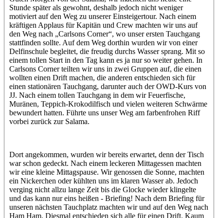
Stunde später als gewohnt, deshalb jedoch nicht weniger
motiviert auf den Weg zu unserer Einsteigertour. Nach einem
kräftigen Applaus für Kapitän und Crew machten wir uns auf
den Weg nach „Carlsons Corner“, wo unser ersten Tauchgang
stattfinden sollte. Auf dem Weg dorthin wurden wir von einer
Delfinschule begleitet, die freudig durchs Wasser sprang. Mit so
einem tollen Start in den Tag kann es ja nur so weiter gehen. In
Carlsons Corner teilten wir uns in zwei Gruppen auf, die einen
wollten einen Drift machen, die anderen entschieden sich für
einen stationären Tauchgang, darunter auch der OWD-Kurs von
JJ. Nach einem tollen Tauchgang in dem wir Feuerfische,
Muränen, Teppich-Krokodilfisch und vielen weiteren Schwärme
bewundert hatten. Führte uns unser Weg am farbenfrohen Riff
vorbei zurück zur Salama.
Dort angekommen, wurden wir bereits erwartet, denn der Tisch
war schon gedeckt. Nach einem leckeren Mittagessen machten
wir eine kleine Mittagspause. Wir genossen die Sonne, machten
ein Nickerchen oder kühlten uns im klaren Wasser ab. Jedoch
verging nicht allzu lange Zeit bis die Glocke wieder klingelte
und das kann nur eins heißen - Briefing! Nach dem Briefing für
unseren nächsten Tauchplatz machten wir und auf den Weg nach
Ham Ham. Diesmal entschieden sich alle für einen Drift. Kaum