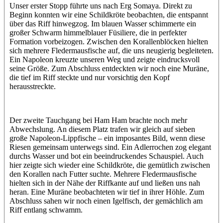
Unser erster Stopp führte uns nach Erg Somaya. Direkt zu
Beginn konnten wir eine Schildkröte beobachten, die entspannt
über das Riff hinwegzog. Im blauen Wasser schimmerte ein
großer Schwarm himmelblauer Füsiliere, die in perfekter
Formation vorbeizogen. Zwischen den Korallenblöcken hielten
sich mehrere Fledermausfische auf, die uns neugierig begleiteten.
Ein Napoleon kreuzte unseren Weg und zeigte eindrucksvoll
seine Größe. Zum Abschluss entdeckten wir noch eine Muräne,
die tief im Riff steckte und nur vorsichtig den Kopf
herausstreckte.
Der zweite Tauchgang bei Ham Ham brachte noch mehr
Abwechslung. An diesem Platz trafen wir gleich auf sieben
große Napoleon-Lippfische – ein imposantes Bild, wenn diese
Riesen gemeinsam unterwegs sind. Ein Adlerrochen zog elegant
durchs Wasser und bot ein beeindruckendes Schauspiel. Auch
hier zeigte sich wieder eine Schildkröte, die gemütlich zwischen
den Korallen nach Futter suchte. Mehrere Fledermausfische
hielten sich in der Nähe der Riffkante auf und ließen uns nah
heran. Eine Muräne beobachteten wir tief in ihrer Höhle. Zum
Abschluss sahen wir noch einen Igelfisch, der gemächlich am
Riff entlang schwamm.