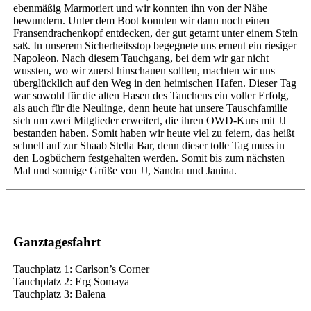
ebenmäßig Marmoriert und wir konnten ihn von der Nähe
bewundern. Unter dem Boot konnten wir dann noch einen
Fransendrachenkopf entdecken, der gut getarnt unter einem Stein
saß. In unserem Sicherheitsstop begegnete uns erneut ein riesiger
Napoleon. Nach diesem Tauchgang, bei dem wir gar nicht
wussten, wo wir zuerst hinschauen sollten, machten wir uns
überglücklich auf den Weg in den heimischen Hafen. Dieser Tag
war sowohl für die alten Hasen des Tauchens ein voller Erfolg,
als auch für die Neulinge, denn heute hat unsere Tauschfamilie
sich um zwei Mitglieder erweitert, die ihren OWD-Kurs mit JJ
bestanden haben. Somit haben wir heute viel zu feiern, das heißt
schnell auf zur Shaab Stella Bar, denn dieser tolle Tag muss in
den Logbüchern festgehalten werden. Somit bis zum nächsten
Mal und sonnige Grüße von JJ, Sandra und Janina.
Ganztagesfahrt
Tauchplatz 1: Carlson’s Corner
Tauchplatz 2: Erg Somaya
Tauchplatz 3: Balena