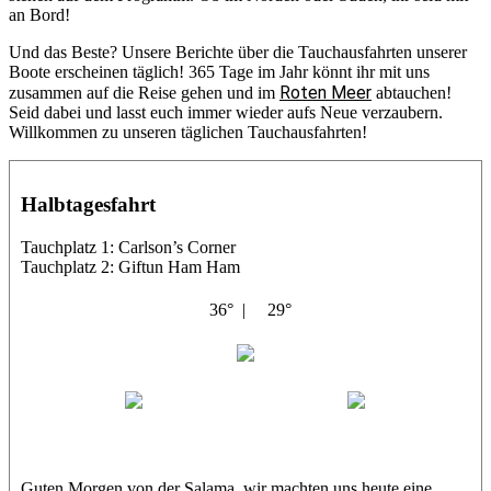
an Bord!
Und das Beste? Unsere Berichte über die Tauchausfahrten unserer
Boote erscheinen täglich! 365 Tage im Jahr könnt ihr mit uns
Roten Meer
zusammen auf die Reise gehen und im
abtauchen!
Seid dabei und lasst euch immer wieder aufs Neue verzaubern.
Willkommen zu unseren täglichen Tauchausfahrten!
Halbtagesfahrt
Tauchplatz 1: Carlson’s Corner
Tauchplatz 2: Giftun Ham Ham
36° |
29°
Abu Salama
Jasmin (JJ)
Sandra
Guten Morgen von der Salama, wir machten uns heute eine