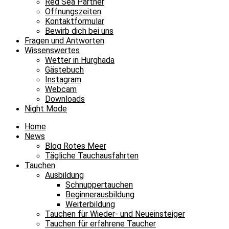
Red Sea Partner
Öffnungszeiten
Kontaktformular
Bewirb dich bei uns
Fragen und Antworten
Wissenswertes
Wetter in Hurghada
Gästebuch
Instagram
Webcam
Downloads
Night Mode
Home
News
Blog Rotes Meer
Tägliche Tauchausfahrten
Tauchen
Ausbildung
Schnuppertauchen
Beginnerausbildung
Weiterbildung
Tauchen für Wieder- und Neueinsteiger
Tauchen für erfahrene Taucher