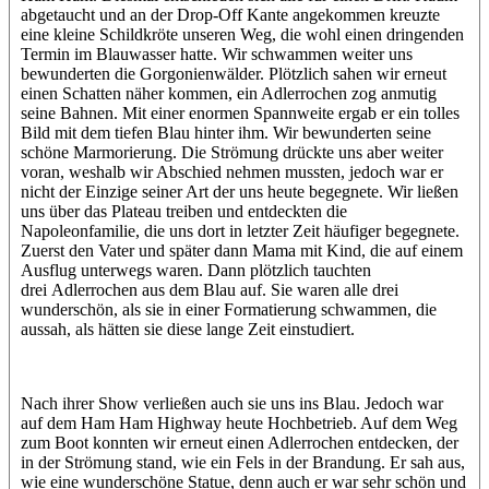
abgetaucht und an der Drop-Off Kante angekommen kreuzte
eine kleine Schildkröte unseren Weg, die wohl einen dringenden
Termin im Blauwasser hatte. Wir schwammen weiter uns
bewunderten die Gorgonienwälder. Plötzlich sahen wir erneut
einen Schatten näher kommen, ein Adlerrochen zog anmutig
seine Bahnen. Mit einer enormen Spannweite ergab er ein tolles
Bild mit dem tiefen Blau hinter ihm. Wir bewunderten seine
schöne Marmorierung. Die Strömung drückte uns aber weiter
voran, weshalb wir Abschied nehmen mussten, jedoch war er
nicht der Einzige seiner Art der uns heute begegnete. Wir ließen
uns über das Plateau treiben und entdeckten die
Napoleonfamilie, die uns dort in letzter Zeit häufiger begegnete.
Zuerst den Vater und später dann Mama mit Kind, die auf einem
Ausflug unterwegs waren. Dann plötzlich tauchten
drei Adlerrochen aus dem Blau auf. Sie waren alle drei
wunderschön, als sie in einer Formatierung schwammen, die
aussah, als hätten sie diese lange Zeit einstudiert.
Nach ihrer Show verließen auch sie uns ins Blau. Jedoch war
auf dem Ham Ham Highway heute Hochbetrieb. Auf dem Weg
zum Boot konnten wir erneut einen Adlerrochen entdecken, der
in der Strömung stand, wie ein Fels in der Brandung. Er sah aus,
wie eine wunderschöne Statue, denn auch er war sehr schön und