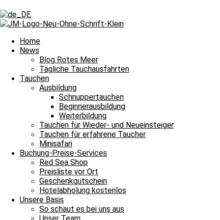
Schlagwort: Galambo
Schlagwort: Galambo
Home
News
Blog Rotes Meer
Tägliche Tauchausfahrten
Tägliche Tauchausfahrten
Tauchen
Ausbildung
Das Spiel von Licht und Schatten
Schnuppertauchen
Beginnerausbildung
Das Spiel von Licht und Schatten und damit heißt es Leinen los für 
Weiterbildung
Weiterlesen »
Tauchen für Wieder- und Neueinsteiger
7. Mai 2023
Keine Kommentare
Tauchen für erfahrene Taucher
Minisafari
Tägliche Tauchausfahrten
Buchung-Preise-Services
Red Sea Shop
Den ganzen Tauchplatz für uns alleine
Preisliste vor Ort
Geschenkgutschein
Den Tauchplatz ganz für uns alleine und damit heißt es Leinen los f
Hotelabholung kostenlos
Unsere Basis
Weiterlesen »
So schaut es bei uns aus
11. Dezember 2021
Keine Kommentare
Unser Team