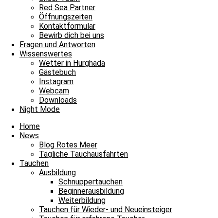
Red Sea Partner
Tägliche Tauchausfahrten
Öffnungszeiten
Kontaktformular
Ein neuer Tauchplatz wurde erkundet
Bewirb dich bei uns
Fragen und Antworten
Ägypten, Rotes Meer, Hurghada, Deutsche Tauchschule, James & M
Wissenswertes
Wetter in Hurghada
Weiterlesen »
Gästebuch
27. November 2020
Keine Kommentare
Instagram
Webcam
Impressum
Downloads
Datenschutz
Night Mode
Kontakt
Stellenangebote / Jobsuche
Home
Red Sea Partner
News
Red Sea Shop
Blog Rotes Meer
Tägliche Tauchausfahrten
News
Tauchen
Unsere Basis
Ausbildung
Tauchen
Schnuppertauchen
Fragen und Antworten
Beginnerausbildung
Weiterbildung
Envelope
Facebook
Youtube
Instagram
Tauchen für Wieder- und Neueinsteiger